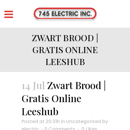
ZWART BROOD |
GRATIS ONLINE
LEESHUB
14 Jul
Zwart Brood |
Gratis Online
Leeshub
Posted at 20:31h
in
Uncategorized
by
electric
0 Comments
0
Likes