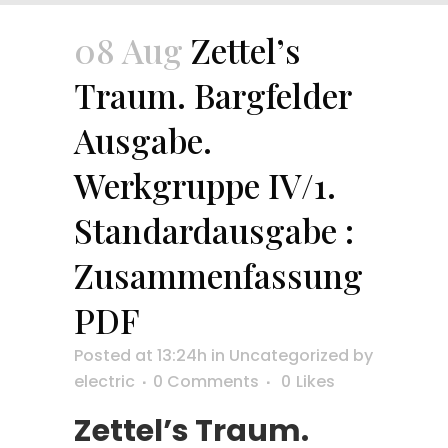
08 Aug
Zettel’s
Traum. Bargfelder
Ausgabe.
Werkgruppe IV/1.
Standardausgabe :
Zusammenfassung
PDF
Posted at 13:24h
in
Uncategorized
by
electric
0 Comments
0
Likes
Zettel’s Traum.