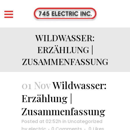
WILDWASSER:
ERZÄHLUNG |
ZUSAMMENFASSUNG
01 Nov
Wildwasser:
Erzählung |
Zusammenfassung
Posted at 02:52h
in
Uncategorized
by
electric
0 Comments
0
Likes