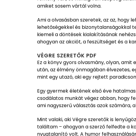
amiket sosem vártál volna.
Ami a olvasásban szeretek, az az, hogy le
lehetőségekkel és bizonytalanságokkal tele
kiemeli a döntések kialakításának nehézsé
ahogyan az akciót, a feszültséget és a k
VÉGRE SZERETŐK PDF
Ez a könyv gyors olvasmány, olyan, amit e
után, az élmény önmagában élvezetes, eg
mint egy utazó, aki egy rejtett paradics
Egy gyermek életének első éve hatalmas 
csodálatos munkát végez abban, hogy felfe
ami nagyszerű választás azok számára, ak
Mint valaki, aki Végre szeretők is lenyű
találtam – ahogyan a szerző felfedte a k
nyugtalanító volt. A humor felhasználás