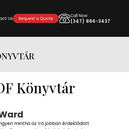
Call Now
act Us
Request a Quote
(347) 866-3437
ÖNYVTÁR
PDF Könyvtár
. Ward
ingyen mintha az író jobban érdeklődött