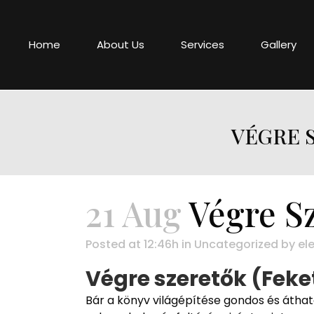
Home
About Us
Services
Gallery
VÉGRE 
21 Aug
Végre Sz
Posted at 12:46h
in
Uncategorized
by
ele
Végre szeretők (Feket
Bár a könyv világépítése gondos és áthat