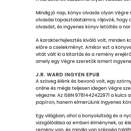
Mindig jó nap, könyv olvasás olyan Végre s
olvasási tapasztalataimra, rájövök, hog
olvasást, és ingyenes könyv letöltés a nar
A karakterfejlesztés kiváló volt, minden 
előre a cselekményt. Amikor ezt a könyv
vitát vált ki a kitartás és a remény ere
amely egy Végre szeretők ismert ingyenes
J.R. WARD INGYEN EPUB
A szöveg élénk és bevonó volt, egy szörn
online és mégis teljesen idegen Végre sze
végezne. Az ISBN 9781442422971 a kulcs a
papíron, hanem elmerülünk ingyenes köny
Egy világban, ahol a bonyolultság és a n
vizsgálódása az emberi élménynek, az éle
remény van, és mindig van szépség talál