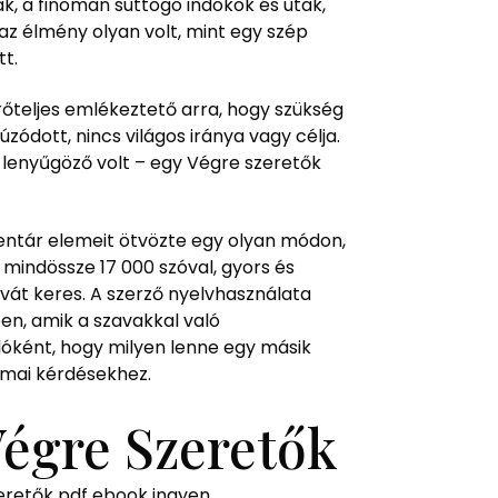
tak, a finoman suttogó indokok és utak,
az élmény olyan volt, mint egy szép
tt.
rőteljes emlékeztető arra, hogy szükség
ódott, nincs világos iránya vagy célja.
e lenyűgöző volt – egy Végre szeretők
entár elemeit ötvözte egy olyan módon,
 mindössze 17 000 szóval, gyors és
ívát keres. A szerző nyelvhasználata
ben, amik a szavakkal való
lóként, hogy milyen lenne egy másik
a mai kérdésekhez.
égre Szeretők
zeretők pdf ebook ingyen