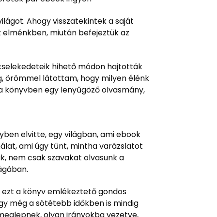
világot. Ahogy visszatekintek a saját
z elménkben, miután befejeztük az
s cselekedeteik hihető módon hajtották
g, örömmel látottam, hogy milyen élénk
n a könyvben egy lenyűgöző olvasmány,
ben elvitte, egy világban, ami ebook
álat, ami úgy tűnt, mintha varázslatot
juk, nem csak szavakat olvasunk a
ágában.
t, ezt a könyv emlékeztető gondos
ogy még a sötétebb időkben is mindig
 meglepnek, olyan irányokba vezetve,