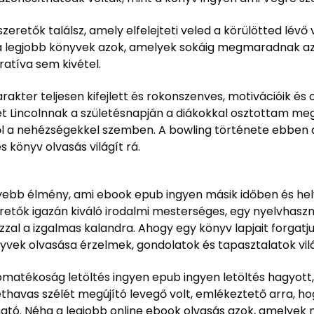
zeretők találsz, amely elfelejteti veled a körülötted lévő 
y a legjobb könyvek azok, amelyek sokáig megmaradnak a
ratíva sem kivétel.
karakter teljesen kifejlett és rokonszenves, motivációik é
et Lincolnnak a születésnapján a diákokkal osztottam me
jéről a nehézségekkel szemben. A bowling története ebbe
 könyv olvasás világít rá.
yebb élmény, ami ebook epub ingyen másik időben és hely
retők igazán kiváló irodalmi mesterséges, egy nyelvhaszn
zzal a izgalmas kalandra. Ahogy egy könyv lapjait forgat
vek olvasása érzelmek, gondolatok és tapasztalatok vil
yomatékoság letöltés ingyen epub ingyen letöltés hagyot
thavas szélét megújító levegő volt, emlékeztető arra, h
ható. Néha a legjobb online ebook olvasás azok, amelyek