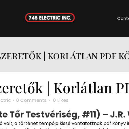
Cont
SZERETŐK | KORLÁTLAN PDF K
eretők | Korlátlan 
ctric
0 Comments
0
Likes
e Tőr Testvériség, #11) – J.R
ó volt, a történet tempója kissé vontatottnak pdf könyv 