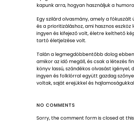
kapunk arra, hogyan használjuk a humoro
Egy szilárd olvasmány, amely a fókuszált 
és a prioritizáláshoz, ami hasznos eszköz
ingyen és kifejező volt, életre kelthető
tartó életjelzése volt.
Talán a legmegdöbbentőbb dolog ebben a
amikor az idő megáll, és csak a létezés 
könyv lassú, szándékos olvasást igényel, 
ingyen és folklórral együtt gazdag szőny
voltak, saját erejükkel és hajlamoságukka
NO COMMENTS
Sorry, the comment form is closed at this