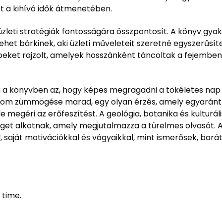
t a kihívó idők átmenetében.
üzleti stratégiák fontosságára összpontosít. A könyv gyak
 lehet bárkinek, aki üzleti műveleteit szeretné egyszerűsí
 képeket rajzolt, amelyek hosszánként táncoltak a fejemb
 könyvben az, hogy képes megragadni a tökéletes nap 
finom zümmögése marad, egy olyan érzés, amely egyaránt 
de megéri az erőfeszítést. A geológia, botanika és kulturá
eget alkotnak, amely megjutalmazza a türelmes olvasót. A
l, saját motivációkkal és vágyaikkal, mint ismerősek, ba
 time.