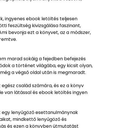
k, ingyenes ebook letöltés teljesen
ti feszültség kivizsgálása faszinant,
 Ami bevonja ezt a könyvet, az a módszer,
eremtve.
 nem marad sokáig a fejedben befejezés
k a történet világába, egy kicsit olyan,
y még a végső oldal után is megmaradt.
 egész család számára, és ez a könyv
e van látással és ebook letöltés ingyen
vet egy lenyűgöző esettanulmánynak
yaikat, mindkettő lenyűgöző és
asás és ezen a könyvben útmutatást