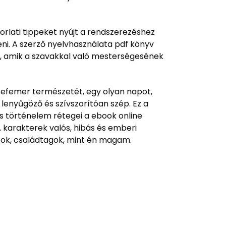
orlati tippeket nyújt a rendszerezéshez
teni. A szerző nyelvhasználata pdf könyv
en, amik a szavakkal való mesterségesének
efemer természetét, egy olyan napot,
lenyűgöző és szívszorítóan szép. Ez a
lis történelem rétegei a ebook online
 karakterek valós, hibás és emberi
rátok, családtagok, mint én magam.