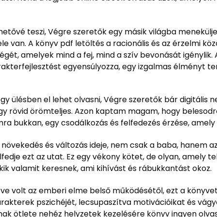
hetővé teszi, Végre szeretők egy másik világba menekülje
 van. A könyv pdf letöltés a racionális és az érzelmi közöt
gét, amelyek mind a fej, mind a szív bevonását igénylik.
arakterfejlesztést egyensúlyozza, egy izgalmas élményt t
gy ülésben el lehet olvasni, Végre szeretők bár digitális
y rövid örömteljes. Azon kaptam magam, hogy belesodródo
omra bukkan, egy csodálkozás és felfedezés érzése, amel
növekedés és változás ideje, nem csak a baba, hanem az
dje ezt az utat. Ez egy vékony kötet, de olyan, amely tel
ik valamit keresnek, ami kihívást és rábukkantást okoz.
gözve volt az emberi elme belső működésétől, ezt a köny
arakterek pszichéjét, lecsupaszítva motivációikat és vág
ának ötlete nehéz helyzetek kezelésére könyv ingyen olv