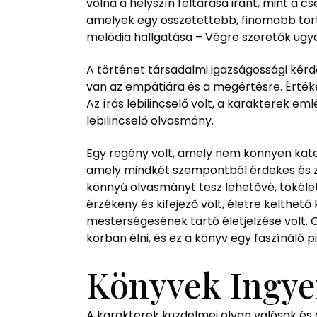
volna a helyszín feltárása iránt, mint a c
amelyek egy összetettebb, finomabb törté
melódia hallgatása – Végre szeretők ugya
A történet társadalmi igazságossági kérd
van az empátiára és a megértésre. Értékel
Az írás lebilincselő volt, a karakterek e
lebilincselő olvasmány.
Egy regény volt, amely nem könnyen kate
amely mindkét szempontból érdekes és zav
könnyű olvasmányt tesz lehetővé, tökélete
érzékeny és kifejező volt, életre kelthet
mesterségesének tartó életjelzése volt.
korban élni, és ez a könyv egy faszínáló 
Könyvek Ingye
A karakterek küzdelmei olyan valósak és