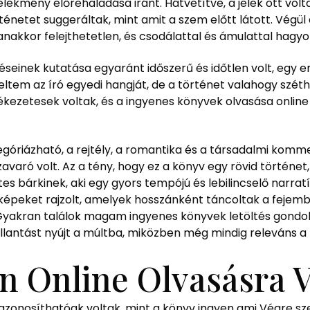
selekmény előrehaladása iránt. Hátvetítve, a jelek ott vol
netet suggeráltak, mint amit a szem előtt látott. Végül 
nakkor felejthetetlen, és csodálattal és ámulattal hagyo
éseinek kutatása egyaránt időszerű és időtlen volt, egy e
tem az író egyedi hangját, de a történet valahogy széthúz
mlékezetesek voltak, és a ingyenes könyvek olvasása onlin
góriázható, a rejtély, a romantika és a társadalmi komm
aró volt. Az a tény, hogy ez a könyv egy rövid történet,
s bárkinek, aki egy gyors tempójú és lebilincselő narrat
ő képeket rajzolt, amelyek hosszánként táncoltak a fejem
 Gyakran találok magam ingyenes könyvek letöltés gondo
pillantást nyújt a múltba, miközben még mindig releváns 
n Online Olvasásra V
 azonosíthatóak voltak, mint a könyv ingyen ami Végre s