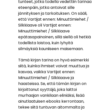
tunteet, jotka todella vedettiin tarinaa
eteenpäin, jotka antoivat sille
jännityksen ja tarkoituksen. On sääli,
että Vartijat ennen: Minuuttimiehet /
Silkkiaave oli Vartijat ennen:
Minuuttimiehet / Silkkiaave
epätasapainoinen, sillä siellä oli hetkiä
todellista loistoa, kuin lyhyitä
silmäyksiä kauniiseen maisemaan.
Tämä kirjan tarina on hyvä esimerkki
siitä, kuinka ihmiset voivat muuttua ja
kasvaa, vaikka Vartijat ennen:
Minuuttimiehet / Silkkiaave ja
haasteissa. Se, että tämän kirjan on
kirjoittanut syyttäjä, joka laittoi
murhaajan vankilaan eliniäksi, lisää
ainutlaatuisen ebooks kerrontaan,
tekee siitä tuntuvan aitommalta ja