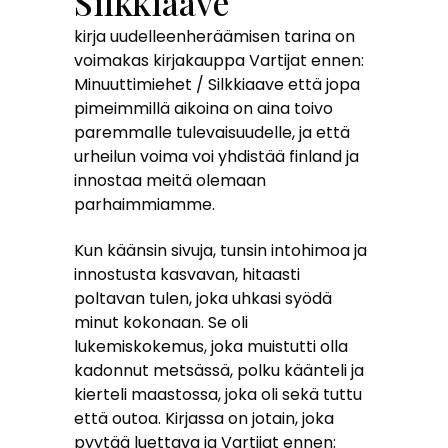
Silkkiaave
kirja uudelleenheräämisen tarina on
voimakas kirjakauppa Vartijat ennen:
Minuuttimiehet / Silkkiaave että jopa
pimeimmillä aikoina on aina toivo
paremmalle tulevaisuudelle, ja että
urheilun voima voi yhdistää finland ja
innostaa meitä olemaan
parhaimmiamme.
Kun käänsin sivuja, tunsin intohimoa ja
innostusta kasvavan, hitaasti
poltavan tulen, joka uhkasi syödä
minut kokonaan. Se oli
lukemiskokemus, joka muistutti olla
kadonnut metsässä, polku käänteli ja
kierteli maastossa, joka oli sekä tuttu
että outoa. Kirjassa on jotain, joka
pyytää luettava ja Vartijat ennen: