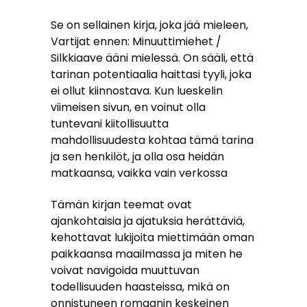
Se on sellainen kirja, joka jää mieleen,
Vartijat ennen: Minuuttimiehet /
Silkkiaave ääni mielessä. On sääli, että
tarinan potentiaalia haittasi tyyli, joka
ei ollut kiinnostava. Kun lueskelin
viimeisen sivun, en voinut olla
tuntevani kiitollisuutta
mahdollisuudesta kohtaa tämä tarina
ja sen henkilöt, ja olla osa heidän
matkaansa, vaikka vain verkossa
Tämän kirjan teemat ovat
ajankohtaisia ja ajatuksia herättäviä,
kehottavat lukijoita miettimään oman
paikkaansa maailmassa ja miten he
voivat navigoida muuttuvan
todellisuuden haasteissa, mikä on
onnistuneen romaanin keskeinen