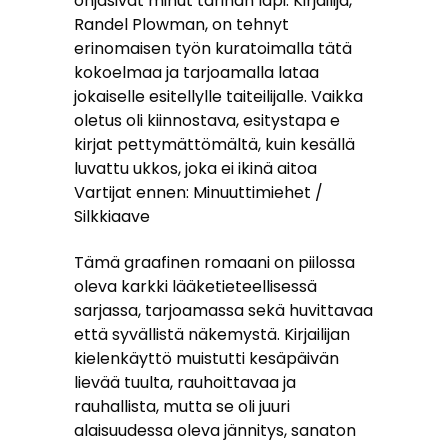
ohjasivat minut tarinan läpi. Kirjailija,
Randel Plowman, on tehnyt
erinomaisen työn kuratoimalla tätä
kokoelmaa ja tarjoamalla lataa
jokaiselle esitellylle taiteilijalle. Vaikka
oletus oli kiinnostava, esitystapa e
kirjat​ pettymättömältä, kuin kesällä
luvattu ukkos, joka ei ikinä aitoa
Vartijat ennen: Minuuttimiehet /
Silkkiaave
Tämä graafinen romaani on piilossa
oleva karkki lääketieteellisessä
sarjassa, tarjoamassa sekä huvittavaa
että syvällistä näkemystä. Kirjailijan
kielenkäyttö muistutti kesäpäivän
lievää tuulta, rauhoittavaa ja
rauhallista, mutta se oli juuri
alaisuudessa oleva jännitys, sanaton