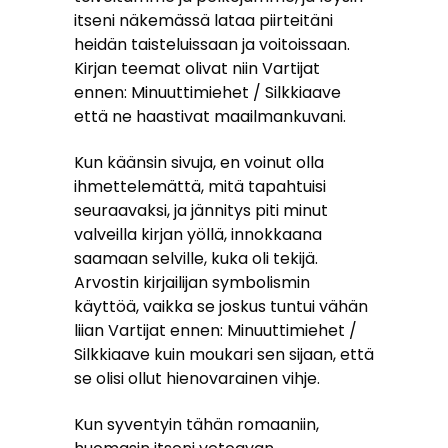
itseni näkemässä lataa piirteitäni
heidän taisteluissaan ja voitoissaan.
Kirjan teemat olivat niin Vartijat
ennen: Minuuttimiehet / Silkkiaave
että ne haastivat maailmankuvani.
Kun käänsin sivuja, en voinut olla
ihmettelemättä, mitä tapahtuisi
seuraavaksi, ja jännitys piti minut
valveilla kirjan yöllä, innokkaana
saamaan selville, kuka oli tekijä.
Arvostin kirjailijan symbolismin
käyttöä, vaikka se joskus tuntui vähän
liian Vartijat ennen: Minuuttimiehet /
Silkkiaave kuin moukari sen sijaan, että
se olisi ollut hienovarainen vihje.
Kun syventyin tähän romaaniin,