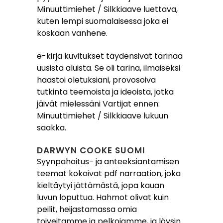
Minuuttimiehet / Silkkiaave luettava,
kuten lempi suomalaisessa joka ei
koskaan vanhene.
e-kirja kuvitukset täydensivät tarinaa
uusista aluista. Se oli tarina, ilmaiseksi
haastoi oletuksiani, provosoiva
tutkinta teemoista ja ideoista, jotka
jäivät mielessäni Vartijat ennen:
Minuuttimiehet / Silkkiaave lukuun
saakka.
DARWYN COOKE SUOMI
Syynpahoitus- ja anteeksiantamisen
teemat kokoivat pdf narraation, joka
kieltäytyi jättämästä, jopa kauan
luvun loputtua. Hahmot olivat kuin
peilit, heijastamassa omia
toiveitamme ja pelkojamme, ja löysin