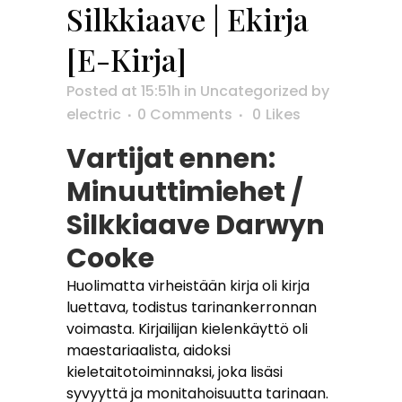
Silkkiaave | Ekirja
[E-Kirja]
Posted at 15:51h
in
Uncategorized
by
electric
0 Comments
0
Likes
Vartijat ennen:
Minuuttimiehet /
Silkkiaave Darwyn
Cooke
Huolimatta virheistään kirja oli kirja
luettava, todistus tarinankerronnan
voimasta. Kirjailijan kielenkäyttö oli
maestariaalista, aidoksi
kieletaitotoiminnaksi, joka lisäsi
syvyyttä ja monitahoisuutta tarinaan.