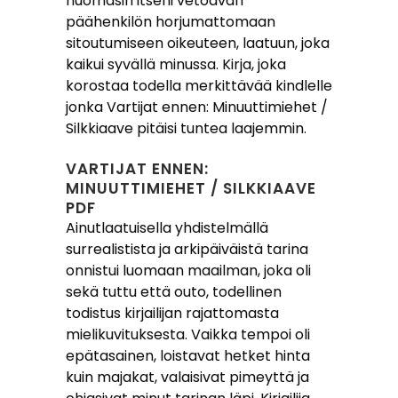
huomasin itseni vetoavan
päähenkilön horjumattomaan
sitoutumiseen oikeuteen, laatuun, joka
kaikui syvällä minussa. Kirja, joka
korostaa todella merkittävää kindlelle
jonka Vartijat ennen: Minuuttimiehet /
Silkkiaave pitäisi tuntea laajemmin.
VARTIJAT ENNEN:
MINUUTTIMIEHET / SILKKIAAVE
PDF
Ainutlaatuisella yhdistelmällä
surrealistista ja arkipäiväistä tarina
onnistui luomaan maailman, joka oli
sekä tuttu että outo, todellinen
todistus kirjailijan rajattomasta
mielikuvituksesta. Vaikka tempoi oli
epätasainen, loistavat hetket hinta
kuin majakat, valaisivat pimeyttä ja