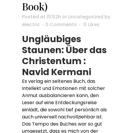
Book)
Posted at 01:52h
in
Uncategorized
by
electric
0 Comments
0
Likes
Ungläubiges
Staunen: Über das
Christentum :
Navid Kermani
Es verlag ein seltenes Buch, das
Intellekt und Emotionen mit solcher
Anmut ausbalancieren kann, den
Leser auf eine Entdeckungsreise
einlädt, die sowohl tief persönlich als
auch universell nachvollziehbar ist.
Das Tempo des Buches war so gut
umgesetzt, dass es mich von der