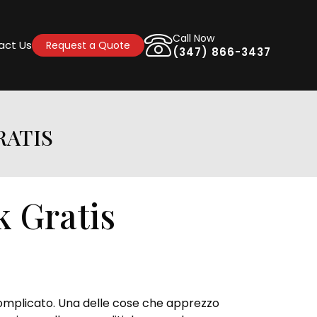
Call Now
act Us
Request a Quote
(347) 866-3437
RATIS
 Gratis
 complicato. Una delle cose che apprezzo