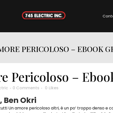
Cont
MORE PERICOLOSO – EBOOK G
 Pericoloso – Ebook
ctric
0 Comments
0
Likes
, Ben Okri
r tutti Un amore pericoloso altri, è un po’ troppo denso e