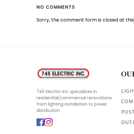
NO COMMENTS
Sorry, the comment form is closed at this
OU
LIGH
745 Electric Inc specializes in
residential/commercial renovations
COMM
from lighting installation to power
distribution
POST
OUTL