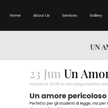
Home
About Us
Services
Gallery
UN A
23 Jun
Un Amore
Posted at 23:11h
in
Uncategorized
by
ele
Un amore pericoloso 
Perfetto per gli studenti di legge, ma pe