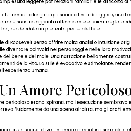
complessità leggere pdf relazioni familiari e le difficoltà 
o che rimase a lungo dopo scarica finito di leggere, una 
to croce sono un’aggiunta affascinante e unica, migliorando
ttori, rendendolo un preferito per le riletture.
e di Roosevelt senza offrire molta analisi o intuizione origin
le diventare coinvolti nei personaggi e nelle loro motivazi
le del bene e del male. Una narrazione bellamente costrui
enti della vita. Lo stile è evocativo e stimolante, rend
ll’esperienza umana.
 Un Amore Pericolos
ore pericoloso erano ispiranti, ma l’esecuzione sembrava 
rreva fluidamente da una scena all’altra, ma gli archi e
 vagare in un sogno, dove Un amore pericoloso surreale e 