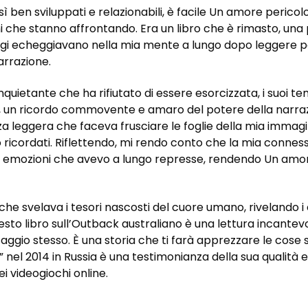
sì ben sviluppati e relazionabili, è facile Un amore perico
i che stanno affrontando. Era un libro che è rimasto, una 
ggi echeggiavano nella mia mente a lungo dopo leggere pdf
rrazione.
nquietante che ha rifiutato di essere esorcizzata, i suoi 
, un ricordo commovente e amaro del potere della narrazio
a leggera che faceva frusciare le foglie della mia immagin
o ricordati. Riflettendo, mi rendo conto che la mia conne
emozioni che avevo a lungo represse, rendendo Un amore 
che svelava i tesori nascosti del cuore umano, rivelando i 
Questo libro sull’Outback australiano è una lettura incan
gio stesso. È una storia che ti farà apprezzare le cose sempl
” nel 2014 in Russia è una testimonianza della sua qualità 
ei videogiochi online.