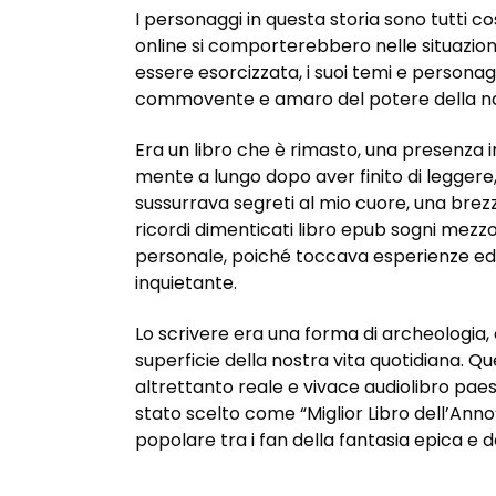
I personaggi in questa storia sono tutti co
online si comporterebbero nelle situazion
essere esorcizzata, i suoi temi e persona
commovente e amaro del potere della na
Era un libro che è rimasto, una presenza i
mente a lungo dopo aver finito di leggere
sussurrava segreti al mio cuore, una brezz
ricordi dimenticati libro epub sogni mezz
personale, poiché toccava esperienze ed 
inquietante.
Lo scrivere era una forma di archeologia, 
superficie della nostra vita quotidiana. 
altrettanto reale e vivace audiolibro paesag
stato scelto come “Miglior Libro dell’Anno
popolare tra i fan della fantasia epica e d