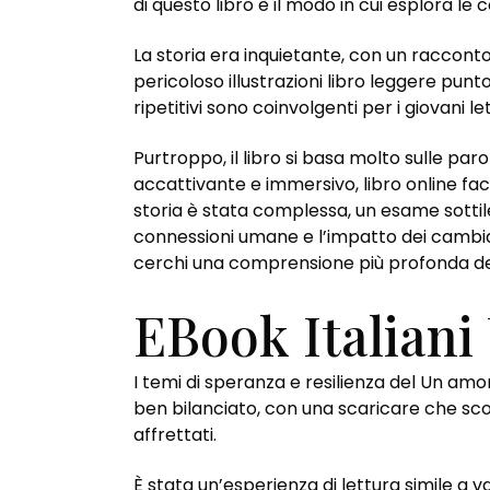
di questo libro è il modo in cui esplora le 
La storia era inquietante, con un raccont
pericoloso illustrazioni libro leggere pun
ripetitivi sono coinvolgenti per i giovani le
Purtroppo, il libro si basa molto sulle parol
accattivante e immersivo, libro online faci
storia è stata complessa, un esame sotti
connessioni umane e l’impatto dei cambiam
cerchi una comprensione più profonda de
EBook Italiani
I temi di speranza e resilienza del Un am
ben bilanciato, con una scaricare che sco
affrettati.
È stata un’esperienza di lettura simile a