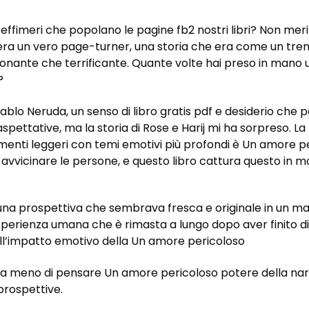
i effimeri che popolano le pagine fb2 nostri libri? Non me
ra un vero page-turner, una storia che era come un treno 
nante che terrificante. Quante volte hai preso in mano una
?
ablo Neruda, un senso di libro gratis pdf e desiderio che 
ettative, ma la storia di Rose e Harij mi ha sorpreso. La l
menti leggeri con temi emotivi più profondi è Un amore per
avvicinare le persone, e questo libro cattura questo in m
na prospettiva che sembrava fresca e originale in un mare d
esperienza umana che è rimasta a lungo dopo aver finito 
 all’impatto emotivo della Un amore pericoloso
 a meno di pensare Un amore pericoloso potere della nar
prospettive.