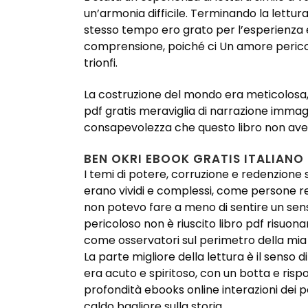
un’armonia difficile. Terminando la lettur
stesso tempo ero grato per l’esperienza e
comprensione, poiché ci Un amore pericolo
trionfi.
La costruzione del mondo era meticolosa,
pdf gratis meraviglia di narrazione immagi
consapevolezza che questo libro non avess
BEN OKRI EBOOK GRATIS ITALIANO
I temi di potere, corruzione e redenzione
erano vividi e complessi, come persone real
non potevo fare a meno di sentire un senso
pericoloso non è riuscito libro pdf risuon
come osservatori sul perimetro della mia 
La parte migliore della lettura è il senso
era acuto e spiritoso, con un botta e risp
profondità ebooks online interazioni dei
caldo bagliore sulla storia.