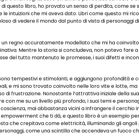
a di questo libro, ho provato un senso di perdita, come se 
 le intuizioni che mi aveva dato. Libri come questo mi ric
so di vedere il mondo dal punto di vista di personaggi div
 un regno accuratamente modellato che mi ha coinvolto c
nativa. Mentre la storia si concludeva, non potevo fare a 
e del tutto mantenuto le promesse, i suoi difetti e inco
 sono tempestivi e stimolanti, e aggiungono profondità e 
i, e mi sono trovato coinvolto nelle loro vite e lotte, ma 
 di frustrazione. Nonostante l’attrattiva iniziale della su
are con me su un livello più profondo, i suoi temi e perso
coscienza, mai abbastanza vicini a infrangere il cerchio 
 di empowerment che ti dà, e questo libro è un esempio perf
osta che crepitava come elettricità, illuminando gli angol
 personaggi, come una scintilla che accendeva un fuoco 