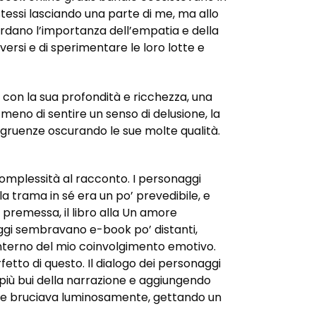
stessi lasciando una parte di me, ma allo
ordano l’importanza dell’empatia e della
ersi e di sperimentare le loro lotte e
on la sua profondità e ricchezza, una
meno di sentire un senso di delusione, la
ngruenze oscurando le sue molte qualità.
complessità al racconto. I personaggi
la trama in sé era un po’ prevedibile, e
a premessa, il libro alla Un amore
naggi sembravano e-book po’ distanti,
interno del mio coinvolgimento emotivo.
etto di questo. Il dialogo dei personaggi
i più bui della narrazione e aggiungendo
che bruciava luminosamente, gettando un