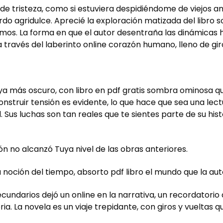
n de tristeza, como si estuviera despidiéndome de viejos 
 agridulce. Aprecié la exploración matizada del libro sob
imos. La forma en que el autor desentraña las dinámicas
a través del laberinto online corazón humano, lleno de g
ya más oscuro, con libro en pdf gratis sombra ominosa q
onstruir tensión es evidente, lo que hace que sea una le
. Sus luchas son tan reales que te sientes parte de su histo
ión no alcanzó Tuya nivel de las obras anteriores.
a noción del tiempo, absorto pdf libro el mundo que la aut
secundarios dejó un online en la narrativa, un recordatori
ia. La novela es un viaje trepidante, con giros y vueltas