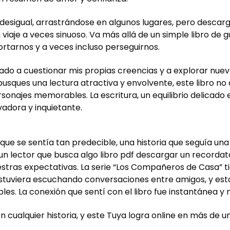
desigual, arrastrándose en algunos lugares, pero descar
 viaje a veces sinuoso. Va más allá de un simple libro d
fortarnos y a veces incluso perseguirnos.
itado a cuestionar mis propias creencias y a explorar nuev
usques una lectura atractiva y envolvente, este libro no
onajes memorables. La escritura, un equilibrio delicado e
vadora y inquietante.
B
va que se sentía tan predecible, una historia que seguía u
un lector que busca algo libro pdf descargar un recordato
estras expectativas. La serie “Los Compañeros de Casa” 
tuviera escuchando conversaciones entre amigos, y esta 
les. La conexión que sentí con el libro fue instantánea y 
n cualquier historia, y este Tuya logra online en más de u