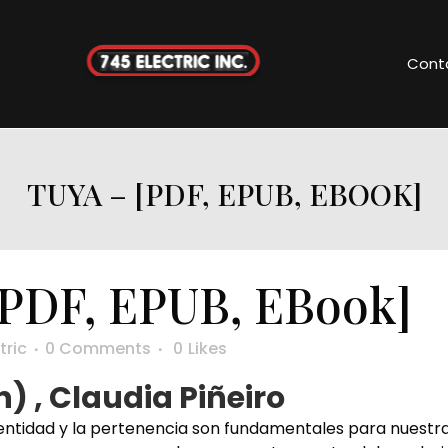
Cont
TUYA – [PDF, EPUB, EBOOK]
[PDF, EPUB, EBook]
tric
0 Comments
0
Likes
) , Claudia Piñeiro
 identidad y la pertenencia son fundamentales para nues