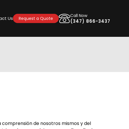
Call Now
act Us
Request a Quote
(347) 866-3437
tra comprensión de nosotros mismos y del