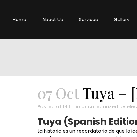
Home
About Us
Services
Gallery
07 Oct
Tuya – 
Posted at 18:11h
in
Uncategorized
by
elec
Tuya (Spanish Edition
La historia es un recordatorio de que la