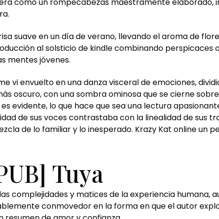
 era como un rompecabezas maestramente elaborado, int
ra.
brisa suave en un día de verano, llevando el aroma de flor
troducción al solsticio de kindle combinando perspicaces
as mentes jóvenes.
me vi envuelto en una danza visceral de emociones, dividid
 más oscuro, con una sombra ominosa que se cierne sobre
ón es evidente, lo que hace que sea una lectura apasiona
icidad de sus voces contrastaba con la linealidad de sus t
cla de lo familiar y lo inesperado. Krazy Kat online un p
PUB] Tuya
las complejidades y matices de la experiencia humana, au
ablemente conmovedor en la forma en que el autor explor
 en resumen de amor y confianza.