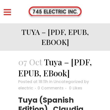
TUYA – [PDF, EPUB,
EBOOK]
07 Oct
Tuya – [PDF,
EPUB, EBook]
Posted at 18:11h
in
Uncategorized
by
electric
0 Comments
0
Likes
Tuya (Spanish
Edition) , Claudia