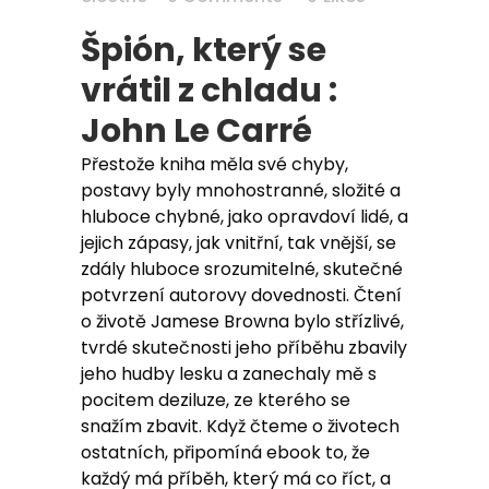
Špión, který se
vrátil z chladu :
John Le Carré
Přestože kniha měla své chyby,
postavy byly mnohostranné, složité a
hluboce chybné, jako opravdoví lidé, a
jejich zápasy, jak vnitřní, tak vnější, se
zdály hluboce srozumitelné, skutečné
potvrzení autorovy dovednosti. Čtení
o životě Jamese Browna bylo střízlivé,
tvrdé skutečnosti jeho příběhu zbavily
jeho hudby lesku a zanechaly mě s
pocitem deziluze, ze kterého se
snažím zbavit. Když čteme o životech
ostatních, připomíná ebook to, že
každý má příběh, který má co říct, a