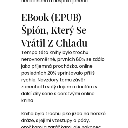
necitelného a nespokojeného.
EBook (EPUB)
Špión, Který Se
Vrátil Z Chladu
Tempo této knihy bylo trochu
nerovnoměrné, prvních 80% se zdálo
jako příjemná procházka, online
posledních 20% sprintovalo příliš
rychle. Navzdory tomu závěr
zanechal trvalý dojem a doufám v
další díly série s čerstvými online
kniha
Kniha byla trochu jako jízda na horské
dráze, s jejími vzestupy a pády,
otočkami a zatáčkami, ale nakonec