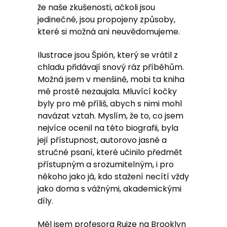
že naše zkušenosti, ačkoli jsou
jedinečné, jsou propojeny způsoby,
které si možná ani neuvědomujeme.
Ilustrace jsou Špión, který se vrátil z
chladu přidávají snový ráz příběhům.
Možná jsem v menšině, mobi ta kniha
mě prostě nezaujala. Mluvící kočky
byly pro mě příliš, abych s nimi mohl
navázat vztah. Myslím, že to, co jsem
nejvíce ocenil na této biografii, byla
její přístupnost, autorovo jasné a
stručné psaní, které učinilo předmět
přístupným a srozumitelným, i pro
někoho jako já, kdo stažení necítí vždy
jako doma s vážnými, akademickými
díly.
Měl jsem profesora Ruize na Brooklyn