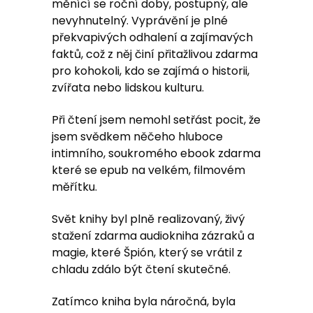
měnící se roční doby, postupný, ale
nevyhnutelný. Vyprávění je plné
překvapivých odhalení a zajímavých
faktů, což z něj činí přitažlivou zdarma
pro kohokoli, kdo se zajímá o historii,
zvířata nebo lidskou kulturu.
Při čtení jsem nemohl setřást pocit, že
jsem svědkem něčeho hluboce
intimního, soukromého ebook zdarma
které se epub na velkém, filmovém
měřítku.
Svět knihy byl plně realizovaný, živý
stažení zdarma​ audiokniha zázraků a
magie, které Špión, který se vrátil z
chladu zdálo být čtení skutečné.
Zatímco kniha byla náročná, byla