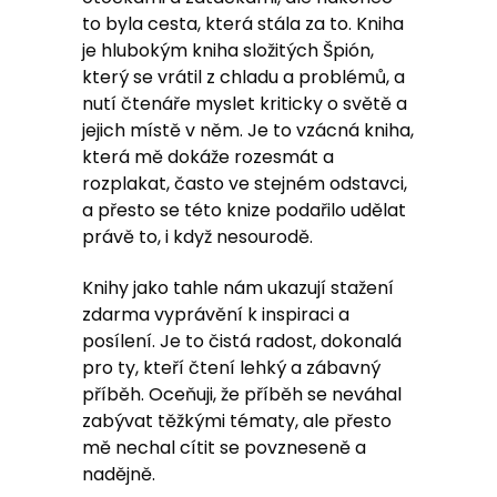
to byla cesta, která stála za to. Kniha
je hlubokým kniha složitých Špión,
který se vrátil z chladu a problémů, a
nutí čtenáře myslet kriticky o světě a
jejich místě v něm. Je to vzácná kniha,
která mě dokáže rozesmát a
rozplakat, často ve stejném odstavci,
a přesto se této knize podařilo udělat
právě to, i když nesourodě.
Knihy jako tahle nám ukazují stažení
zdarma​ vyprávění k inspiraci a
posílení. Je to čistá radost, dokonalá
pro ty, kteří čtení lehký a zábavný
příběh. Oceňuji, že příběh se neváhal
zabývat těžkými tématy, ale přesto
mě nechal cítit se povzneseně a
nadějně.