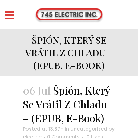
ŠPIÓN, KTERÝ SE
VRÁTIL Z CHLADU –
(EPUB, E-BOOK)
06 Jul
Špión, Který
Se Vrátil Z Chladu
– (EPUB, E-Book)
Posted at 13:37h
in
Uncategorized
by
electric
0 Comments
0
Likes