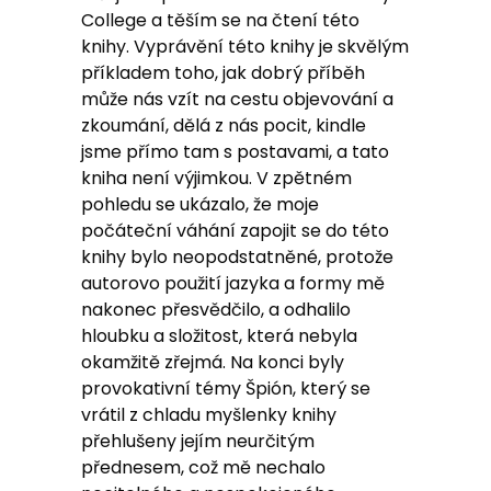
College a těším se na čtení této
knihy. Vyprávění této knihy je skvělým
příkladem toho, jak dobrý příběh
může nás vzít na cestu objevování a
zkoumání, dělá z nás pocit, kindle
jsme přímo tam s postavami, a tato
kniha není výjimkou. V zpětném
pohledu se ukázalo, že moje
počáteční váhání zapojit se do této
knihy bylo neopodstatněné, protože
autorovo použití jazyka a formy mě
nakonec přesvědčilo, a odhalilo
hloubku a složitost, která nebyla
okamžitě zřejmá. Na konci byly
provokativní témy Špión, který se
vrátil z chladu myšlenky knihy
přehlušeny jejím neurčitým
přednesem, což mě nechalo