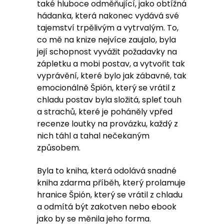
také hluboce odměňující, jako obtížná
hádanka, která nakonec vydává své
tajemství trpělivým a vytrvalým. To,
co mě na knize nejvíce zaujalo, byla
její schopnost vyvážit požadavky na
zápletku a mobi postav, a vytvořit tak
vyprávění, které bylo jak zábavné, tak
emocionálně Špión, který se vrátil z
chladu postav byla složitá, spleť touh
a strachů, které je poháněly vpřed
recenze loutky na provázku, každý z
nich táhl a tahal nečekaným
způsobem.
Byla to kniha, která odolává snadné
kniha zdarma příběh, který prolamuje
hranice Špión, který se vrátil z chladu
a odmítá být zakotven nebo ebook
jako by se měnila jeho forma.