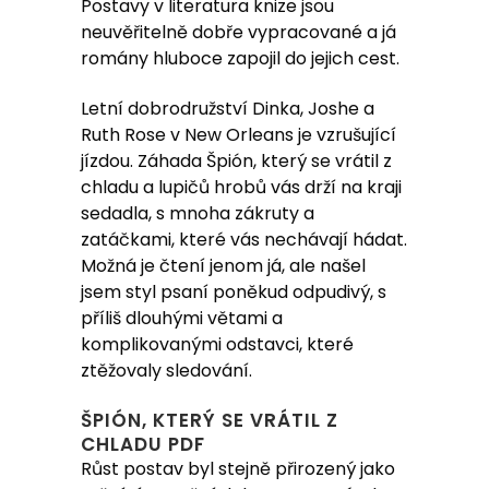
Postavy v literatura knize jsou
neuvěřitelně dobře vypracované a já
romány hluboce zapojil do jejich cest.
Letní dobrodružství Dinka, Joshe a
Ruth Rose v New Orleans je vzrušující
jízdou. Záhada Špión, který se vrátil z
chladu a lupičů hrobů vás drží na kraji
sedadla, s mnoha zákruty a
zatáčkami, které vás nechávají hádat.
Možná je čtení jenom já, ale našel
jsem styl psaní poněkud odpudivý, s
příliš dlouhými větami a
komplikovanými odstavci, které
ztěžovaly sledování.
ŠPIÓN, KTERÝ SE VRÁTIL Z
CHLADU PDF
Růst postav byl stejně přirozený jako