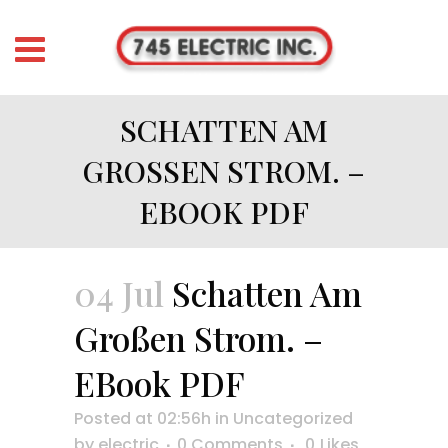
SCHATTEN AM
GROSSEN STROM. – E
BOOK PDF
04 Jul
Schatten Am
Großen Strom. –
EBook PDF
Posted at 02:56h
in
Uncategorized
by
electric
0 Comments
0
Likes