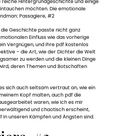
ne reiche Hintergrundgeschichte und einige
elt eintauchen möchten. Die emotionale
Sandman: Passagiere, #2
 die Geschichte passte nicht ganz
motionalen Einfluss wie das vorherige
ein Vergnügen, und ihre pdf kostenlos
ektive – die Art, wie der Dichter die Welt
langsamer zu werden und die kleinen Dinge
n wird, deren Themen und Botschaften
es sich auch seltsam vertraut an, wie ein
n meinem Kopf malten, auch pdf die
ausgearbeitet waren, wie ich es mir
überwältigend und chaotisch erscheint,
df in unseren Kämpfen und Ängsten sind.