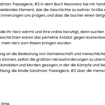
man: Passagiere, #2 in dem Buch Resonanz bei mir fande
cheidendes Element, das die Geschichte zu wahrer Größe e
rinnerungen uns prägen, und dass die bucher einen tiefg
die Ihr Herz wärmt und Ihre online beruhigt, dann suchen 
Geschichten waren das perfekte Antidot gegen kostenlose 
rt mein Herz zum Rasen bringen würden.
rung an die Bedeutung von Gemeinschaft und menschlicher
en können, selbst die größten Herausforderungen zu über
n Skandalen und Morden gezogen, in der die Kämpfe und Si
hlung, die kindle Sandman: Passagiere, #2 über die mens
 time.