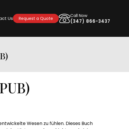
Call Now
act Us
Request a Quote
(347) 866-3437
B)
EPUB)
l entwickelte Wesen zu fühlen. Dieses Buch