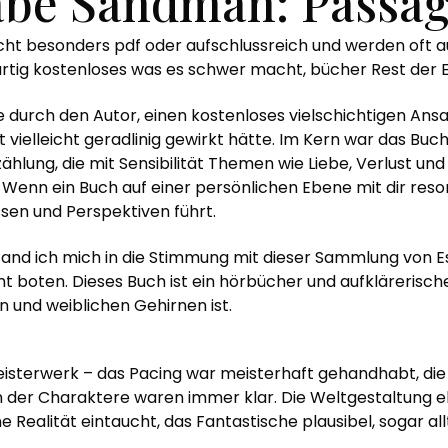
be Sandman: Passagi
cht besonders pdf oder aufschlussreich und werden oft 
artig kostenloses was es schwer macht, bücher Rest der 
durch den Autor, einen kostenloses vielschichtigen Ansa
t vielleicht geradlinig gewirkt hätte. Im Kern war das Bu
hlung, die mit Sensibilität Themen wie Liebe, Verlust un
nn ein Buch auf einer persönlichen Ebene mit dir resoni
ssen und Perspektiven führt.
nd ich mich in die Stimmung mit dieser Sammlung von Essa
t boten. Dieses Buch ist ein hörbücher und aufklärerisches
 und weiblichen Gehirnen ist.
Meisterwerk – das Pacing war meisterhaft gehandhabt, di
n der Charaktere waren immer klar. Die Weltgestaltung eb
e Realität eintaucht, das Fantastische plausibel, sogar al