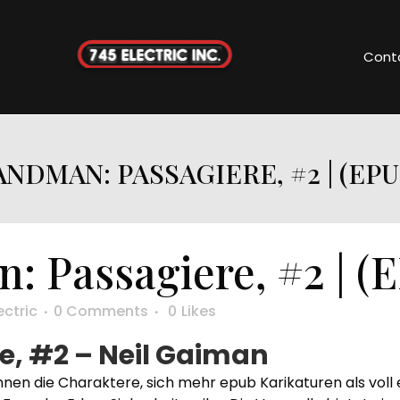
Cont
ANDMAN: PASSAGIERE, #2 | (EPU
 Passagiere, #2 | (
ectric
0 Comments
0
Likes
, #2 – Neil Gaiman
gannen die Charaktere, sich mehr epub Karikaturen als vol