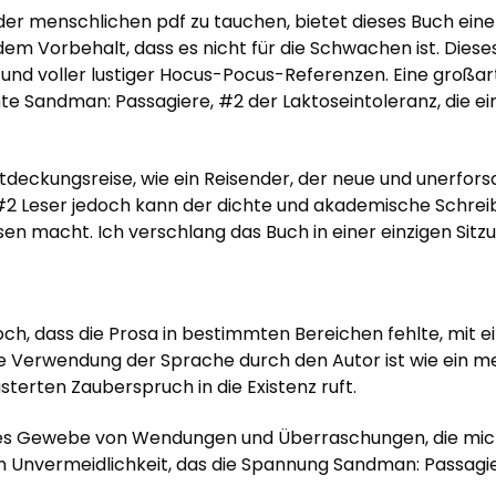
n der menschlichen pdf zu tauchen, bietet dieses Buch eine
em Vorbehalt, dass es nicht für die Schwachen ist. Dies
l und voller lustiger Hocus-Pocus-Referenzen. Eine großar
e Sandman: Passagiere, #2 der Laktoseintoleranz, die ein
 Entdeckungsreise, wie ein Reisender, der neue und unerfor
2 Leser jedoch kann der dichte und akademische Schreibst
acht. Ich verschlang das Buch in einer einzigen Sitzung
och, dass die Prosa in bestimmten Bereichen fehlte, mi
 Verwendung der Sprache durch den Autor ist wie ein me
erten Zauberspruch in die Existenz ruft.
xes Gewebe von Wendungen und Überraschungen, die mic
on Unvermeidlichkeit, das die Spannung Sandman: Passagi