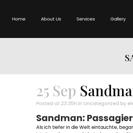
Home
About Us
Services
Gallery
S
25 Sep
Sandman:
Posted at 23:35h
in
Uncategorized
by
el
Sandman: Passagiere
Als ich tiefer in die Welt eintauchte, be