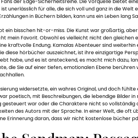
 Fans der Edge-Sicherheitsreihe. Die Vorquelle bietet ei
Es ist unerlässlich für alle, die sich voll und ganz in die W
Erzählungen in Büchern bilden, kann uns ein Leben lang 
 ein bisschen hit-or-miss. Die Kunst war großartig, aber
t mein Favorit. Obwohl es vielleicht nicht den gleichen e
eine kraftvolle Endung. Kamalas Abenteuer sind weiterhin 
die diese hörbücher auszeichnet, ist ihre einzigartige Persp
 erlebt habe, und es ist ansteckend, es macht mich dazu, 
chte, die Sie auf einer tiefen, emotionalen Ebene berühre
achhallen.
isierung widersetzte, ein wahres Original, und doch fühlte 
war poetisch, mit Beschreibungen, die lebendige Bilder i
 gesteuert war oder die Charaktere nicht so vollständig 
keiten des Autors mit der Sprache. In einer Welt, die oft 
ne Erinnerung daran, dass wir nicht kostenlose bücher p