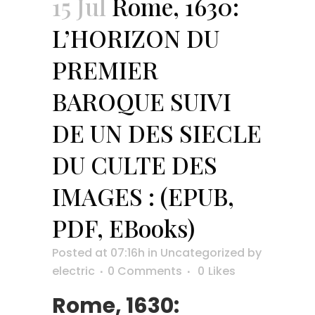
15 Jul
Rome, 1630:
L’HORIZON DU
PREMIER
BAROQUE SUIVI
DE UN DES SIECLE
DU CULTE DES
IMAGES : (EPUB,
PDF, EBooks)
Posted at 07:16h
in
Uncategorized
by
electric
0 Comments
0
Likes
Rome, 1630: