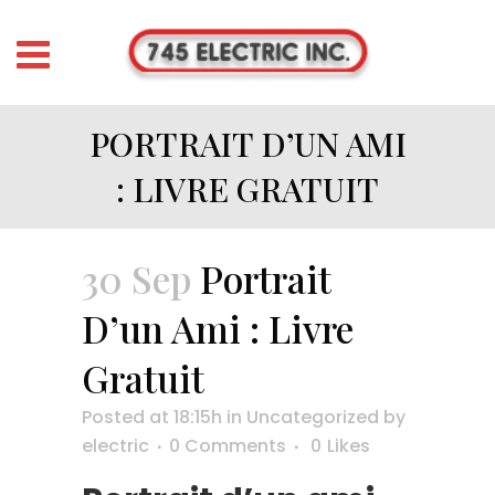
PORTRAIT D’UN AMI
: LIVRE GRATUIT
30 Sep
Portrait
D’un Ami : Livre
Gratuit
Posted at 18:15h
in
Uncategorized
by
electric
0 Comments
0
Likes