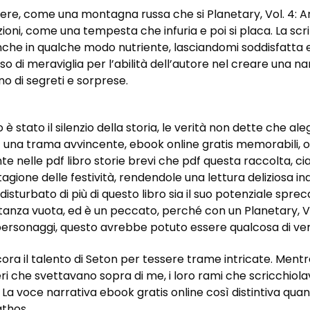
ngere, come una montagna russa che si Planetary, Vol. 4: 
ioni, come una tempesta che infuria e poi si placa. La sc
he in qualche modo nutriente, lasciandomi soddisfatta e a
di meraviglia per l’abilità dell’autore nel creare una nar
no di segreti e sorprese.
tato il silenzio della storia, le verità non dette che aleg
una trama avvincente, ebook online gratis memorabili, o un
 nelle pdf libro storie brevi che pdf questa raccolta, cias
 stagione delle festività, rendendole una lettura deliziosa
disturbato di più di questo libro sia il suo potenziale sp
tanza vuota, ed è un peccato, perché con un Planetary, V
i personaggi, questo avrebbe potuto essere qualcosa di v
ora il talento di Seton per tessere trame intricate. Mentr
eri che svettavano sopra di me, i loro rami che scricchio
 La voce narrativa ebook gratis online così distintiva quan
athos.