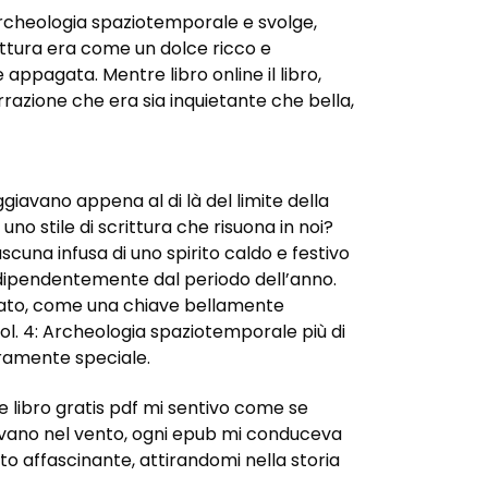
Archeologia spaziotemporale e svolge,
rittura era come un dolce ricco e
ppagata. Mentre libro online il libro,
razione che era sia inquietante che bella,
giavano appena al di là del limite della
o stile di scrittura che risuona in noi?
cuna infusa di uno spirito caldo e festivo
 indipendentemente dal periodo dell’anno.
recato, come una chiave bellamente
ol. 4: Archeologia spaziotemporale più di
eramente speciale.
e libro gratis pdf mi sentivo come se
lavano nel vento, ogni epub mi conduceva
to affascinante, attirandomi nella storia