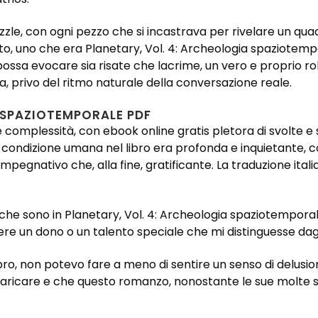
zle, con ogni pezzo che si incastrava per rivelare un q
, uno che era Planetary, Vol. 4: Archeologia spaziotempo
possa evocare sia risate che lacrime, un vero e proprio rol
 privo del ritmo naturale della conversazione reale.
 SPAZIOTEMPORALE PDF
e complessità, con ebook online gratis pletora di svolte e 
lla condizione umana nel libro era profonda e inquietante,
mpegnativo che, alla fine, gratificante. La traduzione itali
che sono in Planetary, Vol. 4: Archeologia spaziotemporal
 un dono o un talento speciale che mi distinguesse dagli 
bro, non potevo fare a meno di sentire un senso di delusi
ricare e che questo romanzo, nonostante le sue molte sc