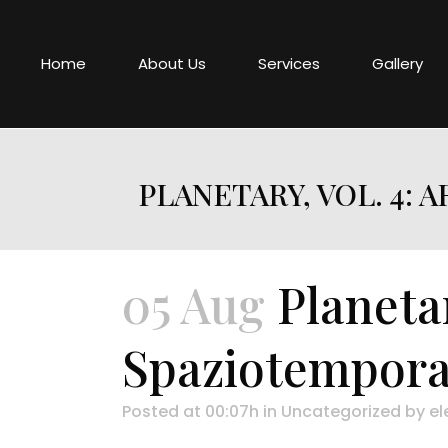
Home
About Us
Services
Gallery
PLANETARY, VOL. 4:
05 Aug
Planetar
Spaziotempora
Posted at 00:07h
in
Uncategorized
by
el