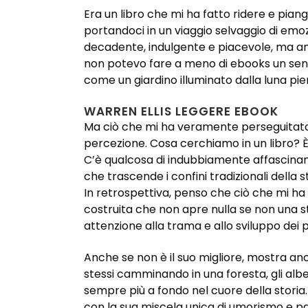
Era un libro che mi ha fatto ridere e pia
portandoci in un viaggio selvaggio di emoz
decadente, indulgente e piacevole, ma anc
non potevo fare a meno di ebooks un senso 
come un giardino illuminato dalla luna pie
WARREN ELLIS LEGGERE EBOOK
Ma ciò che mi ha veramente perseguitato è s
percezione. Cosa cerchiamo in un libro? È 
C’è qualcosa di indubbiamente affascinante
che trascende i confini tradizionali della
In retrospettiva, penso che ciò che mi ha 
costruita che non apre nulla se non una s
attenzione alla trama e allo sviluppo de
Anche se non è il suo migliore, mostra anc
stessi camminando in una foresta, gli alb
sempre più a fondo nel cuore della storia.
con la sua miscela unica di umorismo e p