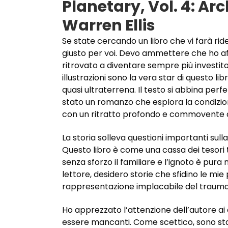
Planetary, Vol. 4: A
Warren Ellis
Se state cercando un libro che vi farà rid
giusto per voi. Devo ammettere che ho af
ritrovato a diventare sempre più investito 
illustrazioni sono la vera star di questo l
quasi ultraterrena. Il testo si abbina pe
stato un romanzo che esplora la condizio
con un ritratto profondo e commovente d
La storia solleva questioni importanti sull
Questo libro è come una cassa dei tesori 
senza sforzo il familiare e l’ignoto è pu
lettore, desidero storie che sfidino le mie
rappresentazione implacabile del trauma 
Ho apprezzato l’attenzione dell’autore ai
essere mancanti. Come scettico, sono stat