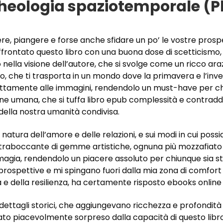
rcheologia spaziotemporale (P
ere, piangere e forse anche sfidare un po’ le vostre prospe
frontato questo libro con una buona dose di scetticismo,
nella visione dell’autore, che si svolge come un ricco arazz
ibro, che ti trasporta in un mondo dove la primavera e l’in
rfettamente alle immagini, rendendolo un must-have per ch
ne umana, che si tuffa libro epub complessità e contradd
ella nostra umanità condivisa.
a natura dell’amore e delle relazioni, e sui modi in cui po
traboccante di gemme artistiche, ognuna più mozzafiato del
ra magia, rendendolo un piacere assoluto per chiunque sia
 prospettive e mi spingano fuori dalla mia zona di comfort 
e della resilienza, ha certamente risposto ebooks online
 dettagli storici, che aggiungevano ricchezza e profondità
o piacevolmente sorpreso dalla capacità di questo libro d