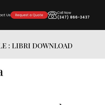
Call Now
act Us
Request a Quote
(347) 866-3437
LE : LIBRI DOWNLOAD
a