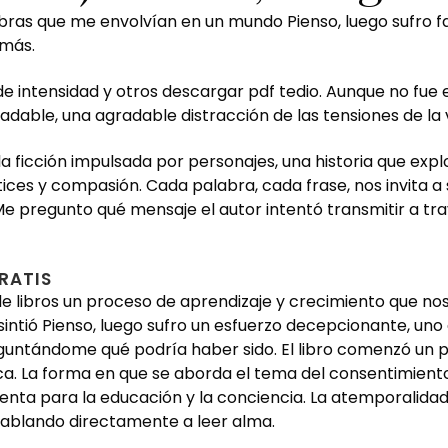
labras que me envolvían en un mundo Pienso, luego sufro f
 más.
 intensidad y otros descargar pdf tedio. Aunque no fue 
adable, una agradable distracción de las tensiones de la 
 la ficción impulsada por personajes, una historia que exp
ices y compasión. Cada palabra, cada frase, nos invita a
e pregunto qué mensaje el autor intentó transmitir a trav
RATIS
 de libros un proceso de aprendizaje y crecimiento que n
 sintió Pienso, luego sufro un esfuerzo decepcionante, uno
guntándome qué podría haber sido. El libro comenzó un po
ca. La forma en que se aborda el tema del consentimient
enta para la educación y la conciencia. La atemporalida
hablando directamente a leer alma.