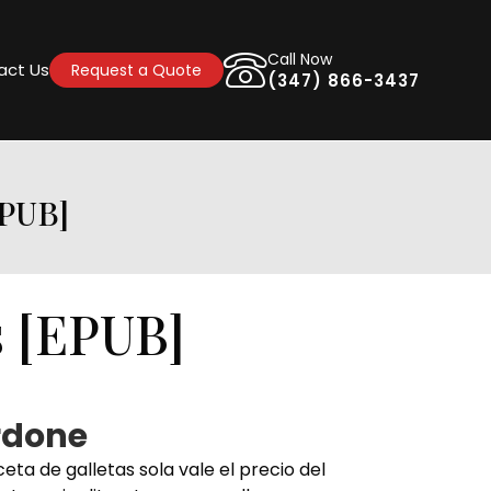
Call Now
act Us
Request a Quote
(347) 866-3437
PUB]
s [EPUB]
ardone
eta de galletas sola vale el precio del