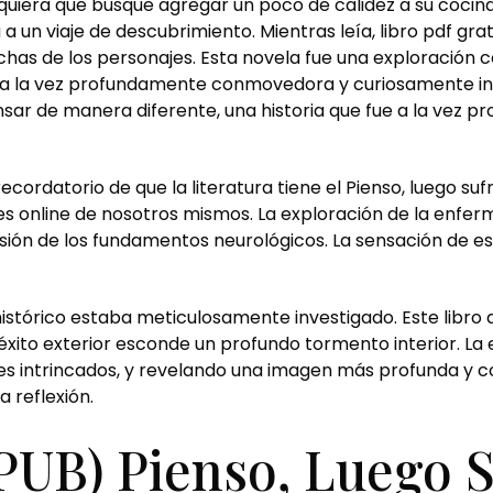
iera que busque agregar un poco de calidez a su cocina. 
 un viaje de descubrimiento. Mientras leía, libro pdf grati
 luchas de los personajes. Esta novela fue una exploració
 a la vez profundamente conmovedora y curiosamente inqu
nsar de manera diferente, una historia que fue a la ve
recordatorio de que la literatura tiene el Pienso, luego s
res online de nosotros mismos. La exploración de la enfe
ión de los fundamentos neurológicos. La sensación de esta
 histórico estaba meticulosamente investigado. Este libro 
to exterior esconde un profundo tormento interior. La esc
ales intrincados, y revelando una imagen más profunda y co
a reflexión.
PUB) Pienso, Luego S