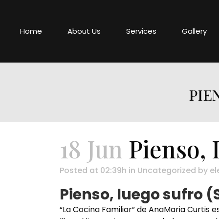
Home
About Us
Services
Gallery
PIE
18 Jun
Pienso, 
Posted at 02:39h
in
Uncategorized
by
el
Pienso, luego sufro 
“La Cocina Familiar” de AnaMaria Curtis es