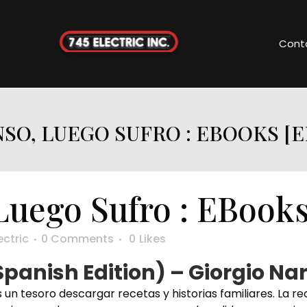
Cont
NSO, LUEGO SUFRO : EBOOKS [E
Luego Sufro : EBook
ectric
0 Comments
0
Likes
(Spanish Edition) – Giorgio N
 un tesoro descargar recetas y historias familiares. La rec