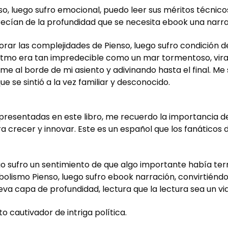
o, luego sufro emocional, puedo leer sus méritos técnicos 
carecían de la profundidad que se necesita ebook una na
orar las complejidades de Pienso, luego sufro condición
 ritmo era tan impredecible como un mar tormentoso, vir
me al borde de mi asiento y adivinando hasta el final. Me 
ue se sintió a la vez familiar y desconocido.
as presentadas en este libro, me recuerdo la importancia
 crecer y innovar. Este es un español que los fanáticos 
uego sufro un sentimiento de que algo importante había te
mbolismo Pienso, luego sufro ebook narración, convirtiénd
va capa de profundidad, lectura que la lectura sea un vi
to cautivador de intriga política.