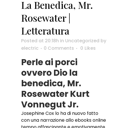
La Benedica, Mr.
Rosewater |
Letteratura
Posted at 20:18h
in
Uncategorized
by
electric
0 Comments
0
Likes
Perle ai porci
ovvero Dio la
benedica, Mr.
Rosewater Kurt
Vonnegut Jr.
Josephine Cox lo ha di nuovo fatto
con una narrazione allo ebooks online
tempo affascinante e emotivamente