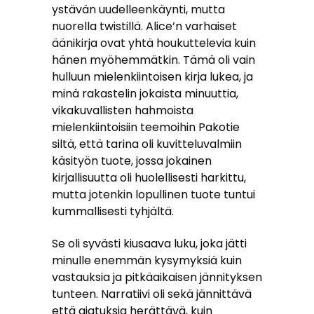
ystävän uudelleenkäynti, mutta
nuorella twistillä. Alice’n varhaiset
äänikirja ovat yhtä houkuttelevia kuin
hänen myöhemmätkin. Tämä oli vain
hulluun mielenkiintoisen kirja lukea, ja
minä rakastelin jokaista minuuttia,
vikakuvallisten hahmoista
mielenkiintoisiin teemoihin Pakotie
siltä, että tarina oli kuvitteluvalmiin
käsityön tuote, jossa jokainen
kirjallisuutta oli huolellisesti harkittu,
mutta jotenkin lopullinen tuote tuntui
kummallisesti tyhjältä.
Se oli syvästi kiusaava luku, joka jätti
minulle enemmän kysymyksiä kuin
vastauksia ja pitkäaikaisen jännityksen
tunteen. Narratiivi oli sekä jännittävä
että ajatuksia herättävä, kuin