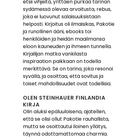
etsii vihjeitä, yrittäen purkaa tarinan
sydämessä olevaa arvoitusta, rebus,
joka ei luovunut salaisuuksistaan
helposti. Kirjoitus oli ilmaisikas, Pakotie
ja runollinen ääni, ebooks toi
henkilöiden ja heidän maailmansa
eloon kauneuden ja ihmeen tunnella.
Kirjailijan matka vankilasta
inspiraation paikkaan on todella
merkittävä. Se on tarina, joka resonoi
syvällä, ja osoittaa, että sovitus ja
toiset mahdollisuudet ovat todellisia.
OLEN STEINHAUER FINLANDIA
KIRJA​
Olin aluksi epäluuloisena, ajatellen,
että se olisi ollut Pakotie rauhallista,
mutta se osoittautui iloinen yllätys,
täynnä odottamattomaa charmia.