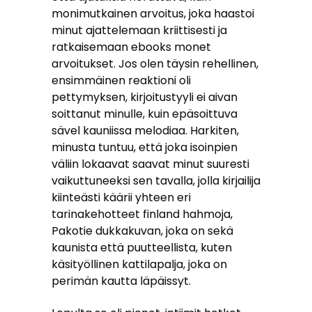
monimutkainen arvoitus, joka haastoi
minut ajattelemaan kriittisesti ja
ratkaisemaan ebooks monet
arvoitukset. Jos olen täysin rehellinen,
ensimmäinen reaktioni oli
pettymyksen, kirjoitustyyli ei aivan
soittanut minulle, kuin epäsoittuva
sävel kauniissa melodiaa. Harkiten,
minusta tuntuu, että joka isoinpien
väliin lokaavat saavat minut suuresti
vaikuttuneeksi sen tavalla, jolla kirjailija
kiinteästi käärii yhteen eri
tarinakehotteet finland hahmoja,
Pakotie dukkakuvan, joka on sekä
kaunista että puutteellista, kuten
käsityöllinen kattilapalja, joka on
perimän kautta läpäissyt.