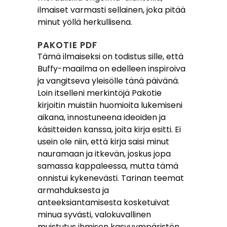
ilmaiset varmasti sellainen, joka pitää
minut yöllä herkullisena.
PAKOTIE PDF
Tämä ilmaiseksi on todistus sille, että
Buffy-maailma on edelleen inspiroiva
ja vangitseva yleisölle tänä päivänä.
Loin itselleni merkintöjä Pakotie
kirjoitin muistiin huomioita lukemiseni
aikana, innostuneena ideoiden ja
käsitteiden kanssa, joita kirja esitti. Ei
usein ole niin, että kirja saisi minut
nauramaan ja itkevän, joskus jopa
samassa kappaleessa, mutta tämä
onnistui kykenevästi. Tarinan teemat
armahduksesta ja
anteeksiantamisesta kosketuivat
minua syvästi, valokuvallinen
muistutus ihmisen kasvuympäristön