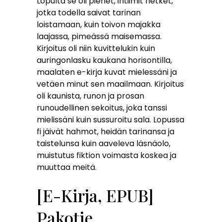
Lopulta se oli pienet, intiimit hetket,
jotka todella saivat tarinan
loistamaan, kuin toivon majakka
laajassa, pimeässä maisemassa.
Kirjoitus oli niin kuvittelukin kuin
auringonlasku kaukana horisontilla,
maalaten e-kirja kuvat mielessäni ja
vetäen minut sen maailmaan. Kirjoitus
oli kaunista, runon ja prosan
runoudellinen sekoitus, joka tanssi
mielissäni kuin sussuroitu sala. Lopussa
fi jäivät hahmot, heidän tarinansa ja
taistelunsa kuin aaveleva läsnäolo,
muistutus fiktion voimasta koskea ja
muuttaa meitä.
[E-Kirja, EPUB]
Pakotie