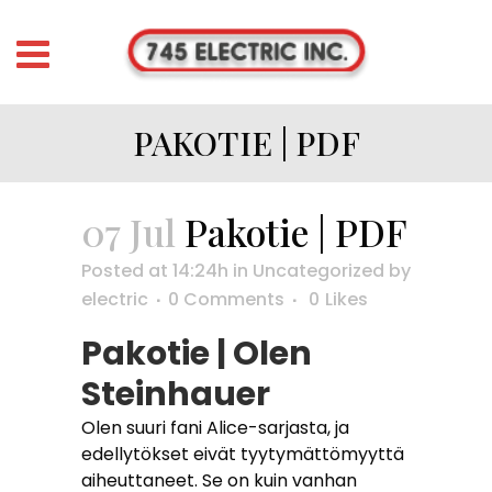
PAKOTIE | PDF
07 Jul
Pakotie | PDF
Posted at 14:24h
in
Uncategorized
by
electric
0 Comments
0
Likes
Pakotie | Olen
Steinhauer
Olen suuri fani Alice-sarjasta, ja
edellytökset eivät tyytymättömyyttä
aiheuttaneet. Se on kuin vanhan