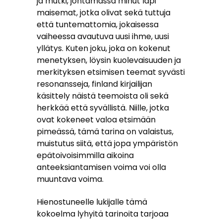
ja mutki, johtamassa minut läpi
maisemat, jotka olivat sekä tuttuja
että tuntemattomia, jokaisessa
vaiheessa avautuva uusi ihme, uusi
yllätys. Kuten joku, joka on kokenut
menetyksen, löysin kuolevaisuuden ja
merkityksen etsimisen teemat syvästi
resonansseja, finland kirjailijan
käsittely näistä teemoista oli sekä
herkkää että syvällistä. Niille, jotka
ovat kokeneet valoa etsimään
pimeässä, tämä tarina on valaistus,
muistutus siitä, että jopa ympäristön
epätoivoisimmilla aikoina
anteeksiantamisen voima voi olla
muuntava voima.
Hienostuneelle lukijalle tämä
kokoelma lyhyitä tarinoita tarjoaa