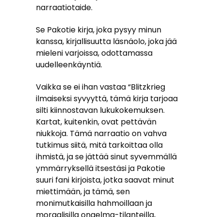
narraatiotaide.
Se Pakotie kirja, joka pysyy minun
kanssa, kirjallisuutta läsnäolo, joka jää
mieleni varjoissa, odottamassa
uudelleenkäyntiä.
Vaikka se ei ihan vastaa “Blitzkrieg
ilmaiseksi syvyyttä, tämä kirja tarjoaa
silti kiinnostavan lukukokemuksen.
Kartat, kuitenkin, ovat pettävän
niukkoja. Tämä narraatio on vahva
tutkimus siitä, mitä tarkoittaa olla
ihmistä, ja se jättää sinut syvemmällä
ymmärryksellä itsestäsi ja Pakotie
suuri fani kirjoista, jotka saavat minut
miettimään, ja tämä, sen
monimutkaisilla hahmoillaan ja
moraalisilla ongelma-tilanteilla,