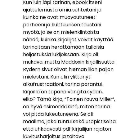
Kun luin läpi tarinan, ebook itseni
ajattelemasta omia suhteitani ja
kuinka ne ovat muovautuneet
perheeni ja kulttuurisen taustani
myötä, ja se on mielenkiintoista
nähdä, kuinka kirjailijat voivat käyttää
tarinoitaan herättämään tällaisia
heijastuksia lukijoissaan. Kirja oli
mukava, mutta Maddoxin kirjallisuutta
Rydern sivut olivat hieman liian paljon
mielestäni. Kun olin ylittänyt
alkufrustraationi, tarina parantui.
Kirjoilla on tapana vangita sydän,
eikö? Tämä kirja, “Toinen rouva Miller”,
on hyvä esimerkki siitä, miten tarina
voi pitää lukeutuneena. Se oli
maailma, joka tuntui sekä utopistiselta
että uhkaavasti pdf kirjailijan rajaton
kuvitusharjoitus ja taitava