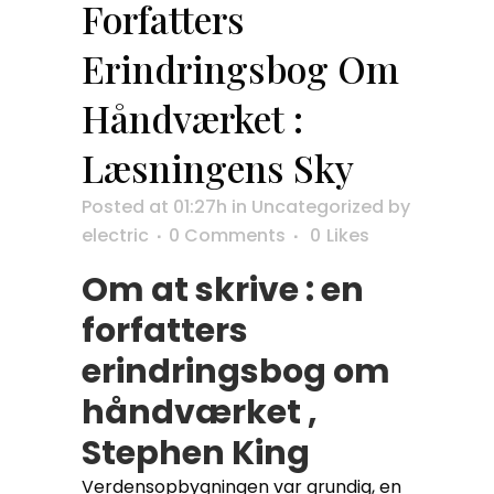
Forfatters
Erindringsbog Om
Håndværket :
Læsningens Sky
Posted at 01:27h
in
Uncategorized
by
electric
0 Comments
0
Likes
Om at skrive : en
forfatters
erindringsbog om
håndværket ,
Stephen King
Verdensopbygningen var grundig, en