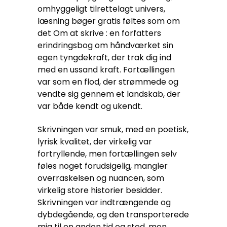
omhyggeligt tilrettelagt univers,
læsning bøger gratis føltes som om
det Om at skrive : en forfatters
erindringsbog om håndværket sin
egen tyngdekraft, der trak dig ind
med en ussand kraft. Fortællingen
var som en flod, der strømmede og
vendte sig gennem et landskab, der
var både kendt og ukendt.
Skrivningen var smuk, med en poetisk,
lyrisk kvalitet, der virkelig var
fortryllende, men fortællingen selv
føles noget forudsigelig, mangler
overraskelsen og nuancen, som
virkelig store historier besidder.
Skrivningen var indtrængende og
dybdegående, og den transporterede
mig til en anden tid og sted, men