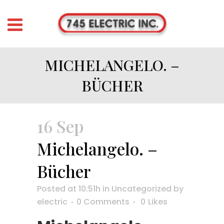
MICHELANGELO. –
BÜCHER
16 Sep
Michelangelo. –
Bücher
Posted at 10:51h
in
Uncategorized
by
electric
0 Comments
0
Likes