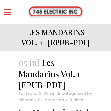
LES MANDARINS
VOL. 1 | [EPUB-PDF]
05 Jul
Les
Mandarins Vol. 1 |
[EPUB-PDF]
Posted at 21:23h
in
Uncategorized
by
electric
0 Comments
0
Likes