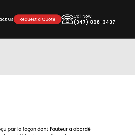
Call Now
act Us
Request a Quote
(347) 866-3437
çu par la façon dont l’auteur a abordé