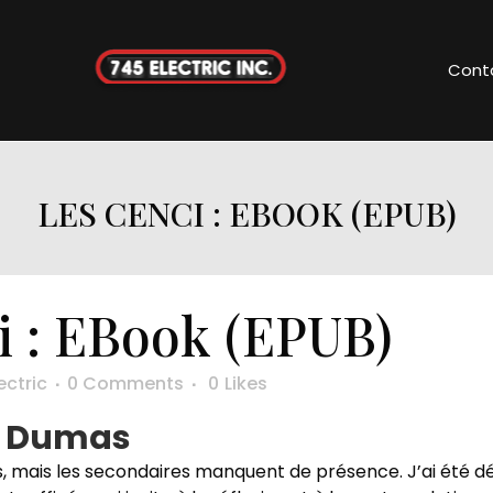
Cont
LES CENCI : EBOOK (EPUB)
i : EBook (EPUB)
ectric
0 Comments
0
Likes
re Dumas
 mais les secondaires manquent de présence. J’ai été dé