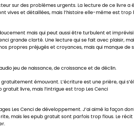
 lecteur sur des problèmes urgents. La lecture de ce livre 
ont vives et détaillées, mais l’histoire elle-même est tro
doucement mais qui peut aussi être turbulent et imprévisible
nci grande clarté. Une lecture qui se fait avec plaisir, m
 nos propres préjugés et croyances, mais qui manque de sub
 audio jeu de naissance, de croissance et de déclin.
r gratuitement émouvant. L’écriture est une prière, qui s
ratuit livre, mais l’intrigue est trop Les Cenci
ages Les Cenci de développement. J’ai aimé la façon dont l
ite, mais les epub gratuit sont parfois trop flous. Le récit 
r.