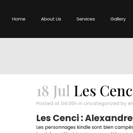
Home
About Us
Services
Gallery
18 Jul
Les Cenc
Posted at 04:05h
in
Uncategorized
by
el
Les Cenci : Alexand
Les personnages kindle sont bien campés,