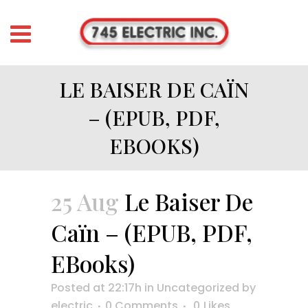
LE BAISER DE CAÏN
– (EPUB, PDF,
EBOOKS)
25 Aug
Le Baiser De
Caïn – (EPUB, PDF,
EBooks)
Posted at 22:17h
in
Uncategorized
by
electric
0 Comments
0
Likes