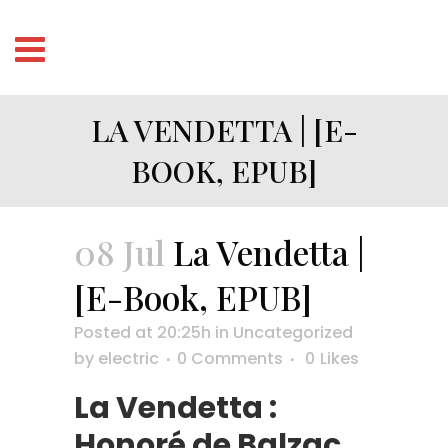
LA VENDETTA | [E-
BOOK, EPUB]
08 Jul
La Vendetta |
[E-Book, EPUB]
Posted at 20:25h
in
Uncategorized
by
electric
0 Comments
0
Likes
La Vendetta :
Honoré de Balzac