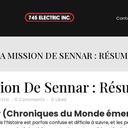
Cont
A MISSION DE SENNAR : RÉSU
ion De Sennar : Ré
ctric
0 Comments
0
Likes
 (Chroniques du Monde émergé,
l’histoire est parfois confuse et difficile à suivre, et l