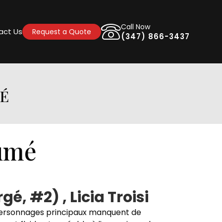
Call Now
act Us
Request a Quote
(347) 866-3437
MÉ
sumé
 #2) , Licia Troisi
es personnages principaux manquent de