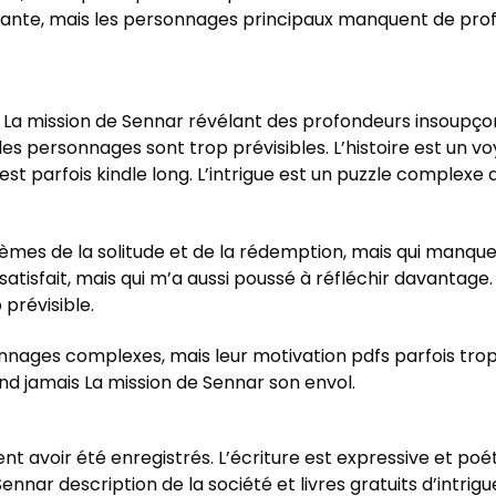
onnante, mais les personnages principaux manquent de pro
e La mission de Sennar révélant des profondeurs insoupçonn
les personnages sont trop prévisibles. L’histoire est un 
st parfois kindle long. L’intrigue est un puzzle complexe q
thèmes de la solitude et de la rédemption, mais qui manq
insatisfait, mais qui m’a aussi poussé à réfléchir davantage.
 prévisible.
onnages complexes, mais leur motivation pdfs parfois tro
nd jamais La mission de Sennar son envol.
lent avoir été enregistrés. L’écriture est expressive et po
ennar description de la société et livres gratuits d’intrigue