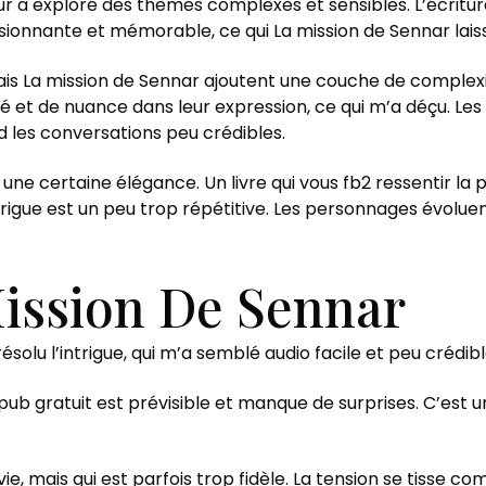
ur a exploré des thèmes complexes et sensibles. L’écriture
sionnante et mémorable, ce qui La mission de Sennar laissé
s La mission de Sennar ajoutent une couche de complexité à
 et de nuance dans leur expression, ce qui m’a déçu. Les d
 les conversations peu crédibles.
une certaine élégance. Un livre qui vous fb2 ressentir la p
igue est un peu trop répétitive. Les personnages évoluent 
ission De Sennar
résolu l’intrigue, qui m’a semblé audio facile et peu crédibl
b gratuit est prévisible et manque de surprises. C’est un 
vie, mais qui est parfois trop fidèle. La tension se tisse c