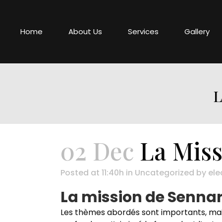
Home
About Us
Services
Gallery
L
02 Dec
La Miss
Posted at 11:40h
in
Uncategorized
by
ele
La mission de Sennar
Les thèmes abordés sont importants, mais 