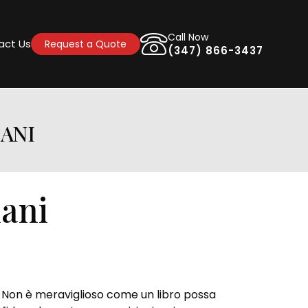
Call Now
act Us
Request a Quote
(347) 866-3437
IANI
iani
o. Non è meraviglioso come un libro possa