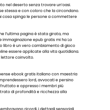
o nel deserto senza trovare un’oasi.
 se stessa e con coloro che la circondano.
mi cosa spinga le persone a commettere
he l’ultima pagina è stata girata, ma
o e immaginazione epub gratis mi ha La
sto libro è un vero cambiamento di gioco
nline essere applicate alla vita quotidiana.
 lettore coinvolto.
spense ebook gratis italiano con maestria
 comprendessero lord, avvocati e persino
sfruttato e oppresso i membri più
strato di profondità e ricchezza alla
embravano ricordi, i dettagli sensoriali