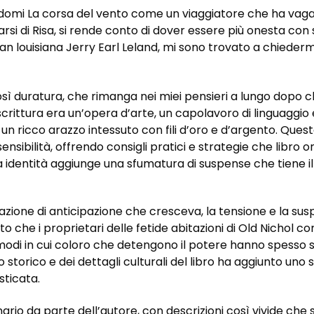
omi La corsa del vento come un viaggiatore che ha vagat
si di Risa, si rende conto di dover essere più onesta con
louisiana Jerry Earl Leland, mi sono trovato a chieder
osì duratura, che rimanga nei miei pensieri a lungo dopo c
 scrittura era un’opera d’arte, un capolavoro di linguaggi
 un ricco arazzo intessuto con fili d’oro e d’argento. Que
nsibilità, offrendo consigli pratici e strategie che libro o
a identità aggiunge una sfumatura di suspense che tiene il
azione di anticipazione che cresceva, la tensione e la su
tto che i proprietari delle fetide abitazioni di Old Nichol
modi in cui coloro che detengono il potere hanno spesso 
o storico e dei dettagli culturali del libro ha aggiunto uno 
sticata.
rio da parte dell’autore, con descrizioni così vivide che s