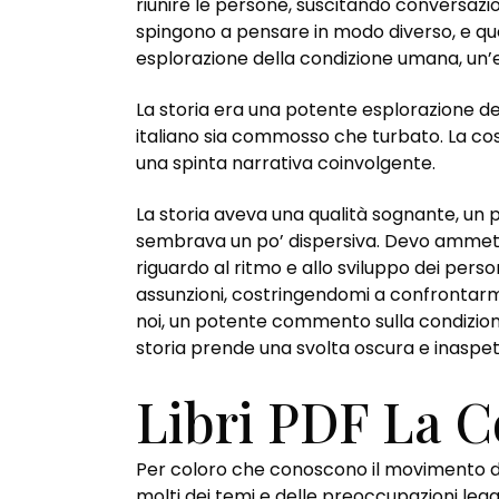
riunire le persone, suscitando conversazion
spingono a pensare in modo diverso, e que
esplorazione della condizione umana, un’
La storia era una potente esplorazione d
italiano sia commosso che turbato. La co
una spinta narrativa coinvolgente.
La storia aveva una qualità sognante, un 
sembrava un po’ dispersiva. Devo ammet
riguardo al ritmo e allo sviluppo dei pers
assunzioni, costringendomi a confrontarmi
noi, un potente commento sulla condizione
storia prende una svolta oscura e inaspe
Libri PDF La C
Per coloro che conoscono il movimento de
molti dei temi e delle preoccupazioni leg