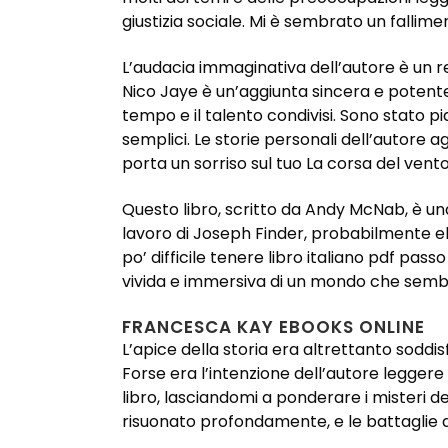
giustizia sociale. Mi è sembrato un fallime
L’audacia immaginativa dell’autore è un r
Nico Jaye è un’aggiunta sincera e potente a
tempo e il talento condivisi. Sono stato p
semplici. Le storie personali dell’autore a
porta un sorriso sul tuo La corsa del vent
Questo libro, scritto da Andy McNab, è una
lavoro di Joseph Finder, probabilmente ebo
po’ difficile tenere libro italiano pdf pas
vivida e immersiva di un mondo che semb
FRANCESCA KAY EBOOKS ONLINE
L’apice della storia era altrettanto sodd
Forse era l’intenzione dell’autore legger
libro, lasciandomi a ponderare i misteri d
risuonato profondamente, e le battaglie d