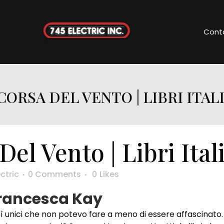
Cont
CORSA DEL VENTO | LIBRI ITAL
el Vento | Libri Ital
ctric
0 Comments
0
Likes
 Francesca Kay
osì unici che non potevo fare a meno di essere affascinat