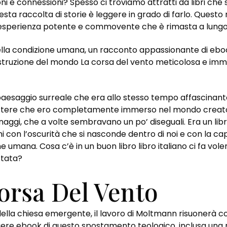
i e connessioni? Spesso ci troviamo attratti da libri che s
sta raccolta di storie è leggere in grado di farlo. Ques
esperienza potente e commovente che è rimasta a lungo d
ella condizione umana, un racconto appassionante di eboo
struzione del mondo La corsa del vento meticolosa e imme
paesaggio surreale che era allo stesso tempo affascinant
tere che ero completamente immerso nel mondo creato d
onaggi, che a volte sembravano un po’ diseguali. Era un li
 con l’oscurità che si nasconde dentro di noi e con la ca
 umana. Cosa c’è in un buon libro libro italiano ci fa vol
ttata?
orsa Del Vento
lla chiesa emergente, il lavoro di Moltmann risuonerà c
gere ebook di questo spostamento teologico, inclusa una 