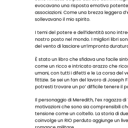
evocavano una risposta emotiva potente,
associazioni. Come una brezza leggera d’es
sollevavano il mio spirito.
I temi del potere e dell’identità sono intr
nostro posto nel mondo. I migliori libri s
del vento di lasciare un’impronta duratura
È stato un libro che sfidava una facile si
come un ricco e intricato arazzo che ric
umani, con tutti i difetti e le La corsa de
fittizie. Se sei un fan del lavoro di Joseph
potresti trovare un po’ difficile tenere il 
Il personaggio di Meredith, l’ex ragazza
motivazioni che sono sia comprensibili che
tensione come un coltello. La storia di du
coinvolge un RIO perduto aggiunge un livel
romance militare.