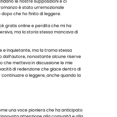
fidano le nostre supposizioni e ci
to romanzo è stato un’emozionale
opo che ho finito di leggere.
k gratis online e perdita che mi ha
rsiva, ma la storia stessa mancava di
e e inquietante, ma la trama stessa
all’autore, nonostante alcune riserve
bro che metteva in discussione le mie
pacità di redenzione che giace dentro di
er continuare a leggere, anche quando la
ome una voce pioniera che ha anticipato
rinnovata attenzione alla comunità e alla