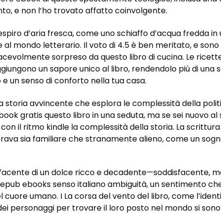
nto, e non l’ho trovato affatto coinvolgente.
espiro d’aria fresca, come uno schiaffo d’acqua fredda in 
l mondo letterario. Il voto di 4.5 è ben meritato, e sono g
iacevolmente sorpreso da questo libro di cucina. Le ricett
ggiungono un sapore unico al libro, rendendolo più di una s
o e un senso di conforto nella tua casa.
 storia avvincente che esplora le complessità della politi
ok gratis questo libro in una seduta, ma se sei nuovo al su
so con il ritmo kindle la complessità della storia. La scrit
rava sia familiare che stranamente alieno, come un sogn
isfacente di un dolce ricco e decadente—soddisfacente, m
e epub ebooks senso italiano ambiguità, un sentimento che
el cuore umano. I La corsa del vento del libro, come l’iden
ei personaggi per trovare il loro posto nel mondo si sono