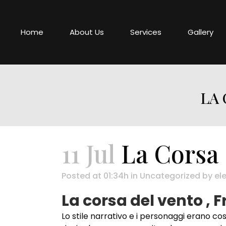
Home
About Us
Services
Gallery
LA 
11 Jul
La Corsa D
Posted at 01:34h
in
Uncategorized
by
ele
La corsa del vento ,
Lo stile narrativo e i personaggi erano c