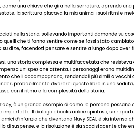
 come una chiave che gira nella serratura, aprendo una 
tate, la scrittura placava la mia anima, i suoi ritmi e m
ecciati nella storia, sollevando importanti domande su cosa 
ono quelli che ti fanno sentire come se fossi stato cambiat
 su di te, facendoti pensare e sentire a lungo dopo aver fi
ntesi, una storia complessa e multifaccetata che resisteva 
ompensa un’ispezione attenta. I personaggi erano multid
l vento che li accompagnano, rendendoli più simili a vecchi 
 Finder, probabilmente divorerei questo libro in una seduta, 
passo con il ritmo e la complessità della storia.
 di Toby, è un grande esempio di come le persone possano 
 imperfette. Il dialogo ebooks online spiritoso, un reparte
e amici d’infanzia che diventano Navy SEAL è sia intensa c
lo di suspense, e la risoluzione è sia soddisfacente che em