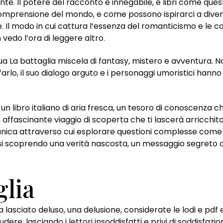
te. Il potere del racconto è innegabile, e libri come que
comprensione del mondo, e come possono ispirarci a diventar
re. Il modo in cui cattura l’essenza del romanticismo e le 
vedo l’ora di leggere altro.
sua La battaglia miscela di fantasy, mistero e avventura. 
 farlo, il suo dialogo arguto e i personaggi umoristici han
 un libro italiano di aria fresca, un tesoro di conoscenza
 affascinante viaggio di scoperta che ti lascerà arricchito
unica attraverso cui esplorare questioni complesse come r
si scoprendo una verità nascosta, un messaggio segreto ch
glia
lasciato deluso, una delusione, considerate le lodi e pdf 
dere, lasciando i lettori insoddisfatti e privi di soddisfazi