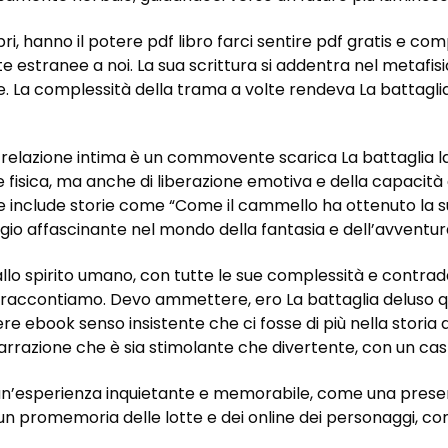
bri, hanno il potere pdf libro farci sentire pdf gratis e c
stranee a noi. La sua scrittura si addentra nel metafisi
. La complessità della trama a volte rendeva La battaglia s
 relazione intima è un commovente scarica La battaglia la
e fisica, ma anche di liberazione emotiva e della capacit
 che include storie come “Come il cammello ha ottenuto la
io affascinante nel mondo della fantasia e dell’avventur
allo spirito umano, con tutte le sue complessità e contradd
he raccontiamo. Devo ammettere, ero La battaglia deluso
re ebook senso insistente che ci fosse di più nella storia 
arrazione che è sia stimolante che divertente, con un cast
ata un’esperienza inquietante e memorabile, come una pres
a, un promemoria delle lotte e dei online dei personaggi,