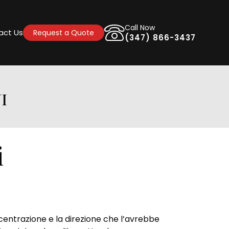
Call Now
act Us
Request a Quote
(347) 866-3437
I
i
ncentrazione e la direzione che l’avrebbe