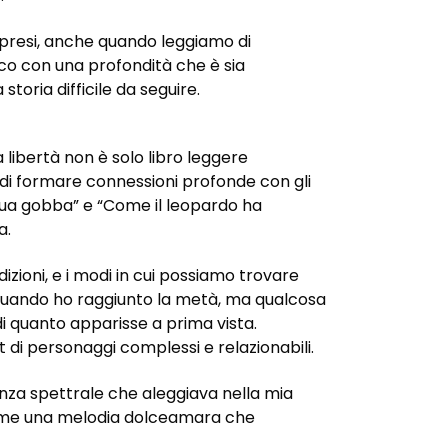
ompresi, anche quando leggiamo di
co con una profondità che è sia
toria difficile da seguire.
 libertà non è solo libro leggere
à di formare connessioni profonde con gli
 sua gobba” e “Come il leopardo ha
a.
izioni, e i modi in cui possiamo trovare
 quando ho raggiunto la metà, ma qualcosa
di quanto apparisse a prima vista.
 di personaggi complessi e relazionabili.
enza spettrale che aleggiava nella mia
 come una melodia dolceamara che