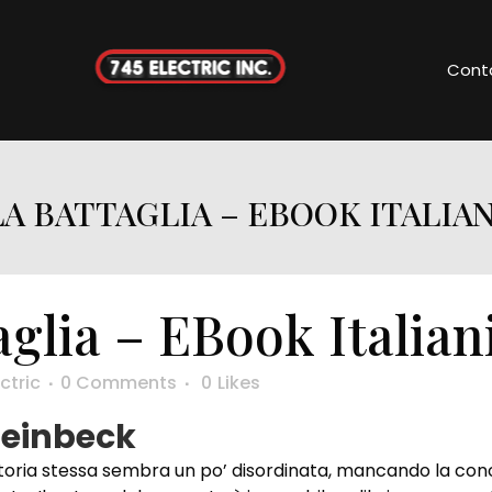
Cont
LA BATTAGLIA – EBOOK ITALIAN
glia – EBook Italian
ctric
0 Comments
0
Likes
teinbeck
a storia stessa sembra un po’ disordinata, mancando la co