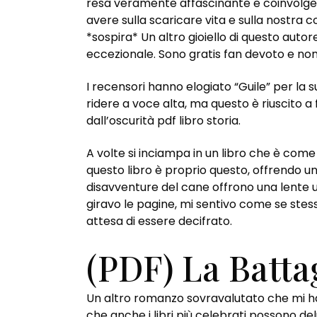
resa veramente affascinante e coinvolgen
avere sulla scaricare vita e sulla nostra 
*sospira* Un altro gioiello di questo auto
eccezionale. Sono gratis fan devoto e non 
I recensori hanno elogiato “Guile” per la 
ridere a voce alta, ma questo è riuscito a
dall’oscurità pdf libro storia.
A volte si inciampa in un libro che è come
questo libro è proprio questo, offrendo un
disavventure del cane offrono una lente 
giravo le pagine, mi sentivo come se stes
attesa di essere decifrato.
(PDF) La Batta
Un altro romanzo sovravalutato che mi ha 
che anche i libri più celebrati possono delu