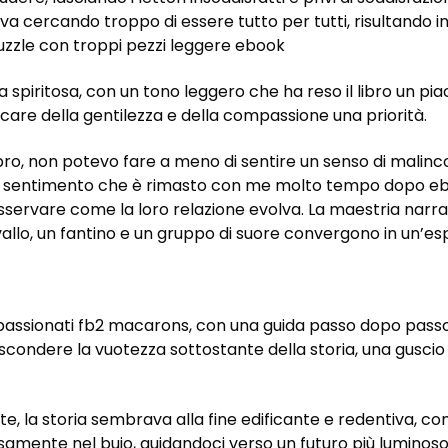
stava cercando troppo di essere tutto per tutti, risultand
zzle con troppi pezzi leggere ebook
ia spiritosa, con un tono leggero che ha reso il libro un pi
ricare della gentilezza e della compassione una priorità.
ibro, non potevo fare a meno di sentire un senso di mali
un sentimento che è rimasto con me molto tempo dopo ebook
sservare come la loro relazione evolva. La maestria narra
avallo, un fantino e un gruppo di suore convergono in un
ppassionati fb2 macarons, con una guida passo dopo passo
nascondere la vuotezza sottostante della storia, una gusc
e, la storia sembrava alla fine edificante e redentiva, co
samente nel buio, guidandoci verso un futuro più luminoso