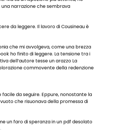
o in una narrazione che sembrava
acere da leggere. Il lavoro di Cousineau è
nconia che mi avvolgeva, come una brezza
 ho finito di leggere. La tensione tra i
tiva dell’autore tesse un arazzo La
’esplorazione commovente della redenzione
 facile da seguire. Eppure, nonostante la
io vuoto che risuonava della promessa di
me un faro di speranza in un pdf desolato
.