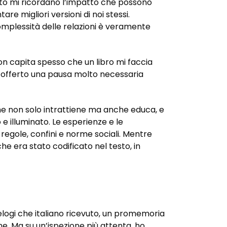
sto mi ricordano l’impatto che possono
e migliori versioni di noi stessi.
complessità delle relazioni è veramente
Non capita spesso che un libro mi faccia
no offerto una pausa molto necessaria
 che non solo intrattiene ma anche educa, e
 e illuminato. Le esperienze e le
egole, confini e norme sociali. Mentre
e era stato codificato nel testo, in
elogi che italiano ricevuto, un promemoria
one. Ma su un’ispezione più attenta, ho