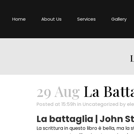
Home
About Us
Services
Gallery
29 Aug
La Batta
Posted at 15:59h
in
Uncategorized
by
ele
La battaglia | John S
La scrittura in questo libro è bella, ma l