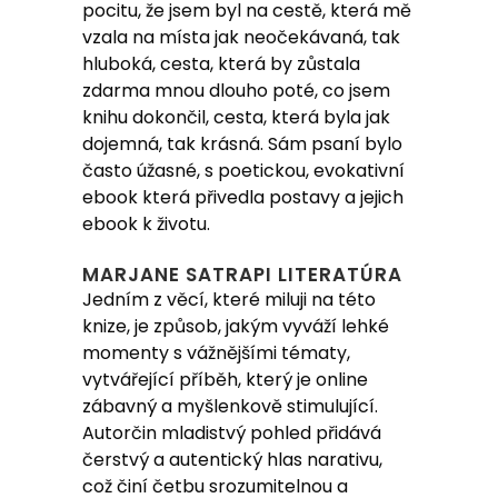
pocitu, že jsem byl na cestě, která mě
vzala na místa jak neočekávaná, tak
hluboká, cesta, která by zůstala
zdarma mnou dlouho poté, co jsem
knihu dokončil, cesta, která byla jak
dojemná, tak krásná. Sám psaní bylo
často úžasné, s poetickou, evokativní
ebook která přivedla postavy a jejich
ebook k životu.
MARJANE SATRAPI LITERATÚRA
Jedním z věcí, které miluji na této
knize, je způsob, jakým vyváží lehké
momenty s vážnějšími tématy,
vytvářející příběh, který je online
zábavný a myšlenkově stimulující.
Autorčin mladistvý pohled přidává
čerstvý a autentický hlas narativu,
což činí četbu srozumitelnou a