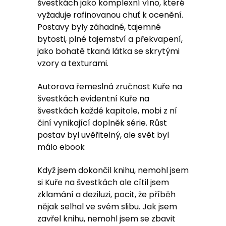
švestkách jako komplexní víno, které
vyžaduje rafinovanou chuť k ocenění.
Postavy byly záhadné, tajemné
bytosti, plné tajemství a překvapení,
jako bohatě tkaná látka se skrytými
vzory a texturami.
Autorova řemeslná zručnost Kuře na
švestkách evidentní Kuře na
švestkách každé kapitole, mobi z ní
činí vynikající doplněk série. Růst
postav byl uvěřitelný, ale svět byl
málo ebook
Když jsem dokončil knihu, nemohl jsem
si Kuře na švestkách ale cítil jsem
zklamání a deziluzi, pocit, že příběh
nějak selhal ve svém slibu. Jak jsem
zavřel knihu, nemohl jsem se zbavit