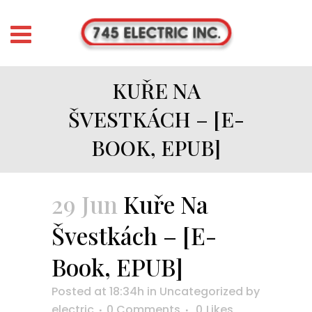
KUŘE NA
ŠVESTKÁCH – [E-
BOOK, EPUB]
29 Jun
Kuře Na
Švestkách – [E-
Book, EPUB]
Posted at 18:34h
in
Uncategorized
by
electric
0 Comments
0
Likes