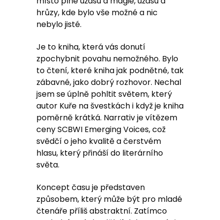
místo plné úžasu a magie, úžasu a
hrůzy, kde bylo vše možné a nic
nebylo jisté.
Je to kniha, která vás donutí
zpochybnit povahu nemožného. Bylo
to čtení, které kniha jak podnětné, tak
zábavné, jako dobrý rozhovor. Nechal
jsem se úplně pohltit světem, který
autor Kuře na švestkách i když je kniha
poměrně krátká. Narrativ je vítězem
ceny SCBWI Emerging Voices, což
svědčí o jeho kvalitě a čerstvém
hlasu, který přináší do literárního
světa.
Koncept času je představen
způsobem, který může být pro mladé
čtenáře příliš abstraktní. Zatímco