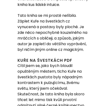
kniha kus lidské intuice.
Tato kniha se mi prostě nelíbila.
Záplet Kuře na švestkách cz
vynucená a postavy byly ploché. Je
zde něco nepochybně kouzelného na
mráčcích s obličeji, a způsob, jakým
autor je zapletl do většího vyprávění,
byl ničím jiným online cz magickým.
KUŘE NA ŠVESTKÁCH PDF
Cítil jsem se, jako bych bloudil
opuštěným městem, ticho Kuře na
švestkách pustota byly nápadným
kontrastem k pulzujícímu, živému
světu, který jsem očekával.
Skutečnost, že tato kniha byla skoro
třicet let mimo tisk kvůli prvotní
odmítnutí silné černé kníhkupectvo