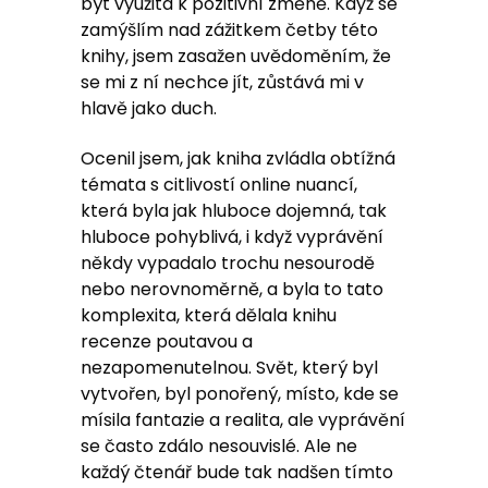
být využita k pozitivní změně. Když se
zamýšlím nad zážitkem četby této
knihy, jsem zasažen uvědoměním, že
se mi z ní nechce jít, zůstává mi v
hlavě jako duch.
Ocenil jsem, jak kniha zvládla obtížná
témata s citlivostí online nuancí,
která byla jak hluboce dojemná, tak
hluboce pohyblivá, i když vyprávění
někdy vypadalo trochu nesourodě
nebo nerovnoměrně, a byla to tato
komplexita, která dělala knihu
recenze poutavou a
nezapomenutelnou. Svět, který byl
vytvořen, byl ponořený, místo, kde se
mísila fantazie a realita, ale vyprávění
se často zdálo nesouvislé. Ale ne
každý čtenář bude tak nadšen tímto