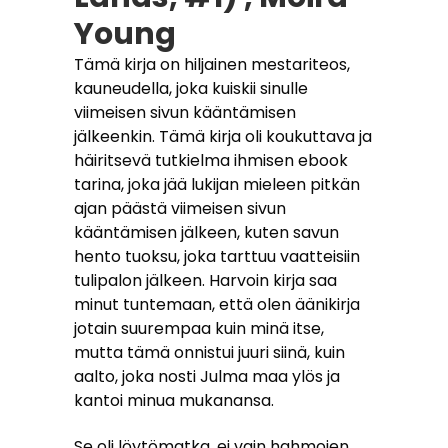
Young
Tämä kirja on hiljainen mestariteos,
kauneudella, joka kuiskii sinulle
viimeisen sivun kääntämisen
jälkeenkin. Tämä kirja oli koukuttava ja
häiritsevä tutkielma ihmisen ebook
tarina, joka jää lukijan mieleen pitkän
ajan päästä viimeisen sivun
kääntämisen jälkeen, kuten savun
hento tuoksu, joka tarttuu vaatteisiin
tulipalon jälkeen. Harvoin kirja saa
minut tuntemaan, että olen äänikirja
jotain suurempaa kuin minä itse,
mutta tämä onnistui juuri siinä, kuin
aalto, joka nosti Julma maa ylös ja
kantoi minua mukanansa.
Se oli löytömatka, ei vain hahmojen,