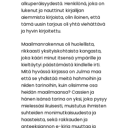
alkuperäisyydestä. Henkilönä, joka on
lukenut ja nauttinut kirjailijan
aiemmista kirjoista, olin iloinen, että
tämä uusin tarjous oli yhtä viehättävä
ja hyvin kirjoitettu.
Maailmanrakennus oli huolellista,
rikkaasti yksityiskohtaista kangasta,
joka kääri minut itsensä ympärille ja
kieltäytyi päästämästä kindlelle irti.
Mitä hyvässä kirjassa on Julma maa
että se yhdistää meitä hahmoihin ja
niiden tarinoihin, kuin olisimme osa
heidän maailmaansa? Cassien ja
hänen isänsä tarina on yksi, joka pysyy
mielessäsi ikuisesti, muistutus ihmisten
suhteiden monimutkaisuudesta ja
haasteista, sekä rakkauden ja
anteeksiannon e-kirja muuttaa ja