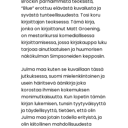
Brockin parhaimmista teoksista,
“Blue” erottuu elävästä kuvailusta ja
syvästä tunteellisuudesta. Tosi koru
kirjoittajan teoksessa. Tämä kirja,
jonka on kirjoittanut Matt Groening,
on mestarikurssi komediallisessa
kirjoittamisessa, jossa kirjakauppa luku
tarjoaa ainutlaatuisen ja huumorisen
näkökulman Simpsoneiden kepposiin.
Julma maa kuten se kuvaillaan tässä
jutkuksessa, suomi mielenkiintoinen ja
usein häiritsevä äänikirja joka
korostaa ihmisen kokemuksen
monimutkaisuutta. Kun lopetin tämän
kirjan lukemisen, tunsin tyytyväisyyttä
ja täydellisyyttä, tietäen, että olin
Julma maa jotain todella erityistä, ja
olin kiitollinen mahdollisuudesta