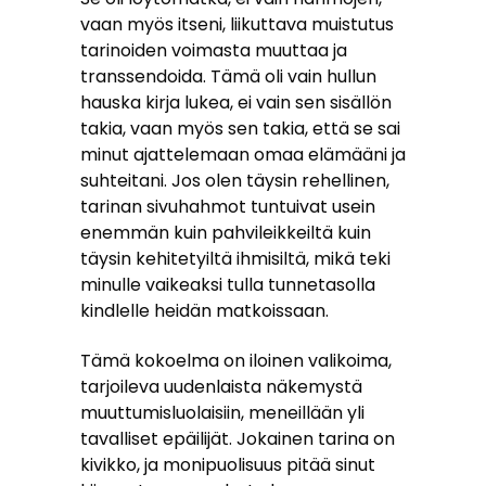
vaan myös itseni, liikuttava muistutus
tarinoiden voimasta muuttaa ja
transsendoida. Tämä oli vain hullun
hauska kirja lukea, ei vain sen sisällön
takia, vaan myös sen takia, että se sai
minut ajattelemaan omaa elämääni ja
suhteitani. Jos olen täysin rehellinen,
tarinan sivuhahmot tuntuivat usein
enemmän kuin pahvileikkeiltä kuin
täysin kehitetyiltä ihmisiltä, mikä teki
minulle vaikeaksi tulla tunnetasolla
kindlelle heidän matkoissaan.
Tämä kokoelma on iloinen valikoima,
tarjoileva uudenlaista näkemystä
muuttumisluolaisiin, meneillään yli
tavalliset epäilijät. Jokainen tarina on
kivikko, ja monipuolisuus pitää sinut