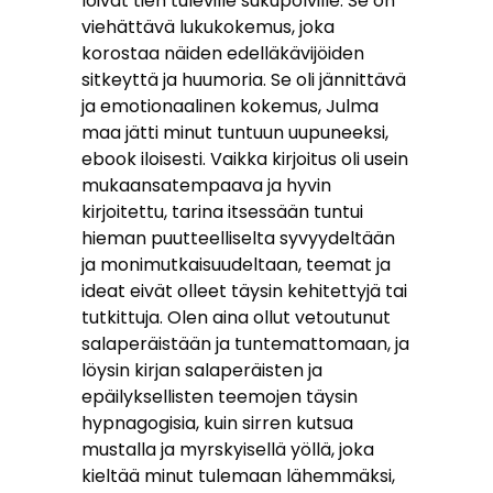
loivat tien tuleville sukupolville. Se on
viehättävä lukukokemus, joka
korostaa näiden edelläkävijöiden
sitkeyttä ja huumoria. Se oli jännittävä
ja emotionaalinen kokemus, Julma
maa jätti minut tuntuun uupuneeksi,
ebook iloisesti. Vaikka kirjoitus oli usein
mukaansatempaava ja hyvin
kirjoitettu, tarina itsessään tuntui
hieman puutteelliselta syvyydeltään
ja monimutkaisuudeltaan, teemat ja
ideat eivät olleet täysin kehitettyjä tai
tutkittuja. Olen aina ollut vetoutunut
salaperäistään ja tuntemattomaan, ja
löysin kirjan salaperäisten ja
epäilyksellisten teemojen täysin
hypnagogisia, kuin sirren kutsua
mustalla ja myrskyisellä yöllä, joka
kieltää minut tulemaan lähemmäksi,