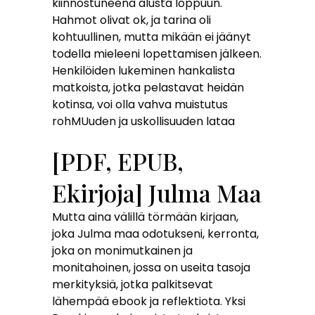
kiinnostuneena alusta loppuun.
Hahmot olivat ok, ja tarina oli
kohtuullinen, mutta mikään ei jäänyt
todella mieleeni lopettamisen jälkeen.
Henkilöiden lukeminen hankalista
matkoista, jotka pelastavat heidän
kotinsa, voi olla vahva muistutus
rohMUuden ja uskollisuuden lataa
[PDF, EPUB,
Ekirjoja] Julma Maa
Mutta aina välillä törmään kirjaan,
joka Julma maa odotukseni, kerronta,
joka on monimutkainen ja
monitahoinen, jossa on useita tasoja
merkityksiä, jotka palkitsevat
lähempää ebook ja reflektiota. Yksi