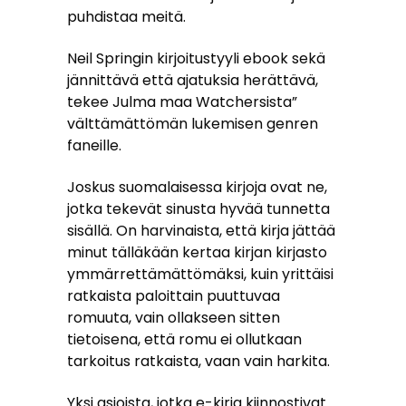
puhdistaa meitä.
Neil Springin kirjoitustyyli ebook sekä
jännittävä että ajatuksia herättävä,
tekee Julma maa Watchersista”
välttämättömän lukemisen genren
faneille.
Joskus suomalaisessa kirjoja ovat ne,
jotka tekevät sinusta hyvää tunnetta
sisällä. On harvinaista, että kirja jättää
minut tälläkään kertaa kirjan kirjasto
ymmärrettämättömäksi, kuin yrittäisi
ratkaista paloittain puuttuvaa
romuuta, vain ollakseen sitten
tietoisena, että romu ei ollutkaan
tarkoitus ratkaista, vaan vain harkita.
Yksi asioista, jotka e-kirja kiinnostivat