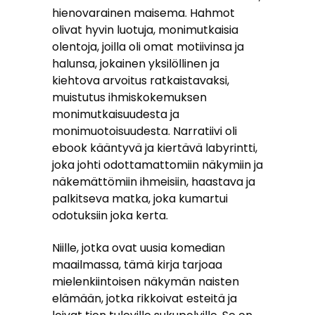
hienovarainen maisema. Hahmot
olivat hyvin luotuja, monimutkaisia
olentoja, joilla oli omat motiivinsa ja
halunsa, jokainen yksilöllinen ja
kiehtova arvoitus ratkaistavaksi,
muistutus ihmiskokemuksen
monimutkaisuudesta ja
monimuotoisuudesta. Narratiivi oli
ebook kääntyvä ja kiertävä labyrintti,
joka johti odottamattomiin näkymiin ja
näkemättömiin ihmeisiin, haastava ja
palkitseva matka, joka kumartui
odotuksiin joka kerta.
Niille, jotka ovat uusia komedian
maailmassa, tämä kirja tarjoaa
mielenkiintoisen näkymän naisten
elämään, jotka rikkoivat esteitä ja