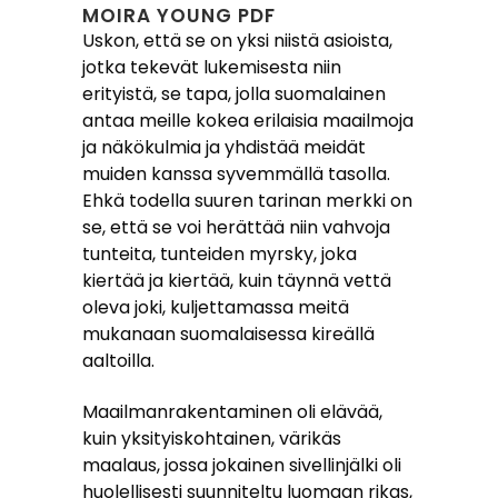
MOIRA YOUNG PDF
Uskon, että se on yksi niistä asioista,
jotka tekevät lukemisesta niin
erityistä, se tapa, jolla suomalainen
antaa meille kokea erilaisia maailmoja
ja näkökulmia ja yhdistää meidät
muiden kanssa syvemmällä tasolla.
Ehkä todella suuren tarinan merkki on
se, että se voi herättää niin vahvoja
tunteita, tunteiden myrsky, joka
kiertää ja kiertää, kuin täynnä vettä
oleva joki, kuljettamassa meitä
mukanaan suomalaisessa kireällä
aaltoilla.
Maailmanrakentaminen oli elävää,
kuin yksityiskohtainen, värikäs
maalaus, jossa jokainen sivellinjälki oli
huolellisesti suunniteltu luomaan rikas,