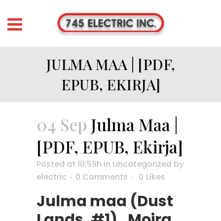
JULMA MAA | [PDF,
EPUB, EKIRJA]
04 Sep
Julma Maa |
[PDF, EPUB, Ekirja]
Posted at 10:59h
in
Uncategorized
by
electric
0 Comments
0
Likes
Julma maa (Dust
Lands, #1) , Moira