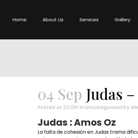
Home
About Us
Services
Gallery
04 Sep
Judas –
Posted at 22:01h
in
Uncategorized
by
ele
Judas : Amos Oz
La falta de cohesión en Judas trama dific