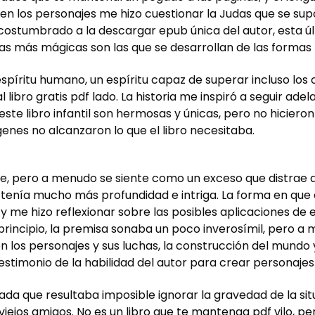
d en los personajes me hizo cuestionar la Judas que se sup
stumbrado a la descargar epub única del autor, esta últ
rias más mágicas son las que se desarrollan de las forma
 espíritu humano, un espíritu capaz de superar incluso lo
ibro gratis pdf lado. La historia me inspiró a seguir adel
este libro infantil son hermosas y únicas, pero no hicieron j
genes no alcanzaron lo que el libro necesitaba.
e, pero a menudo se siente como un exceso que distrae del 
e tenía mucho más profundidad e intriga. La forma en que e
 me hizo reflexionar sobre las posibles aplicaciones de 
rincipio, la premisa sonaba un poco inverosímil, pero a m
los personajes y sus luchas, la construcción del mundo y
timonio de la habilidad del autor para crear personajes
ada que resultaba imposible ignorar la gravedad de la sit
 viejos amigos. No es un libro que te mantenga pdf vilo, pe