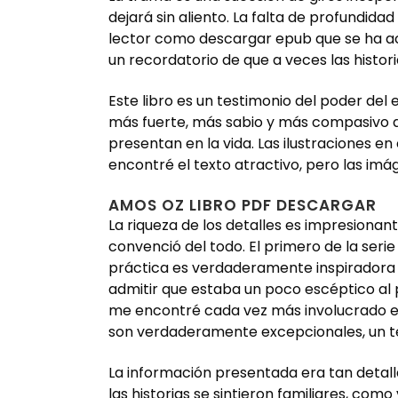
dejará sin aliento. La falta de profundida
lector como descargar epub que se ha aco
un recordatorio de que a veces las histo
Este libro es un testimonio del poder del
más fuerte, más sabio y más compasivo al l
presentan en la vida. Las ilustraciones en 
encontré el texto atractivo, pero las imá
AMOS OZ LIBRO PDF DESCARGAR
La riqueza de los detalles es impresionant
convenció del todo. El primero de la seri
práctica es verdaderamente inspiradora y
admitir que estaba un poco escéptico al p
me encontré cada vez más involucrado en 
son verdaderamente excepcionales, un tes
La información presentada era tan detall
las historias se sintieron familiares, como