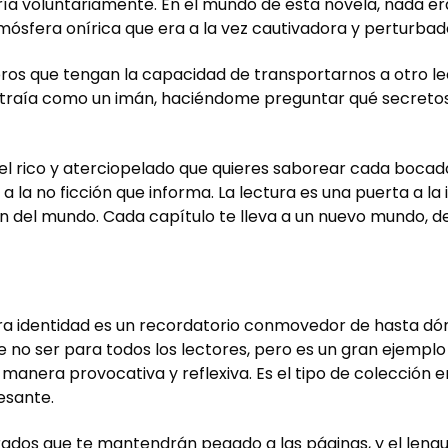
ía voluntariamente. En el mundo de esta novela, nada era s
ósfera onírica que era a la vez cautivadora y perturbad
ibros que tengan la capacidad de transportarnos a otro le
atraía como un imán, haciéndome preguntar qué secreto
stel rico y aterciopelado que quieres saborear cada boca
 a la no ficción que informa. La lectura es una puerta a l
ión del mundo. Cada capítulo te lleva a un nuevo mundo, d
era identidad es un recordatorio conmovedor de hasta dó
e no ser para todos los lectores, pero es un gran ejemplo
 manera provocativa y reflexiva. Es el tipo de colección 
esante.
rados que te mantendrán pegado a las páginas, y el lengu