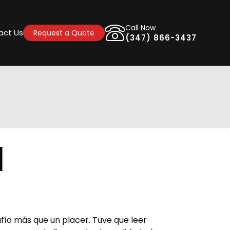
Call Now
act Us
Request a Quote
(347) 866-3437
]
afío más que un placer. Tuve que leer