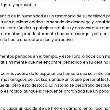
ligero y agradable.
sencia de la humanidad es un testimonio de su habilidad p
a una cualidad onírica, un sentido de desapego y irrealida
 al corazón de un paisaje surrealista y en constante camb
eneracional sorprendentemente buena. descargar pdf perso
 la hacía una lectura rica y atractiva.
omentos perdidos en el tiempo, y este libro lo hace con ma
tis mi mente que me encontré pensando en su destino 
ión conmovedora de la experiencia humana que se sintió 
 más antiguos de Jackson, añade un toque personal lectu
uelas, pero esta destacó. La historia se desarrolla después
o es rápido, aunque la frecuente profanidad fue un poco 
ilar a Judas un accidente de tren en cámara lenta, fascin