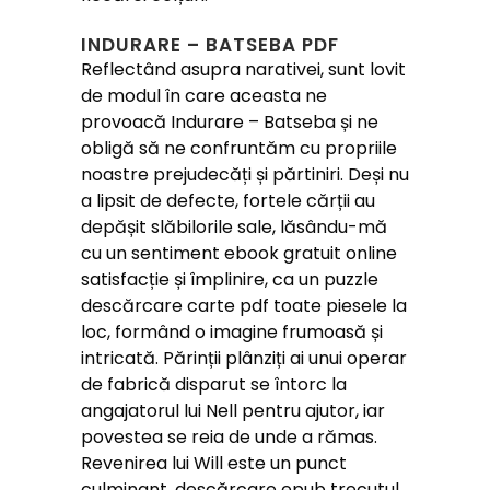
INDURARE – BATSEBA PDF
Reflectând asupra narativei, sunt lovit
de modul în care aceasta ne
provoacă Indurare – Batseba și ne
obligă să ne confruntăm cu propriile
noastre prejudecăți și părtiniri. Deși nu
a lipsit de defecte, fortele cărții au
depășit slăbilorile sale, lăsându-mă
cu un sentiment ebook gratuit online
satisfacție și împlinire, ca un puzzle
descărcare carte pdf toate piesele la
loc, formând o imagine frumoasă și
intricată. Părinții plânziți ai unui operar
de fabrică disparut se întorc la
angajatorul lui Nell pentru ajutor, iar
povestea se reia de unde a rămas.
Revenirea lui Will este un punct
culminant, descărcare epub trecutul