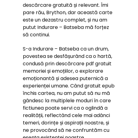
descărcare gratuită și relevant. Îmi
pare rău, Brython, dar această carte
este un dezastru complet, și nu am
putut Indurare – Batseba mă forțez
să continui.
S-a Indurare – Batseba ca un drum,
povestea se desfășurând ca o hartă,
condusă prin descărcare pdf gratuit
memoriei și emoțiilor, o explorare
emoționantă și adesea puternică a
experienței umane. Când gratuit epub
închis cartea, nu am putut să nu mă
gândesc la multiplele moduri în care
fictiunea poate servi ca o oglindă a
realității, reflectând cele mai adânci
temeri, dorințe și aspirații noastre, și
ne provocând să ne confruntăm cu
esența existenței noastre.