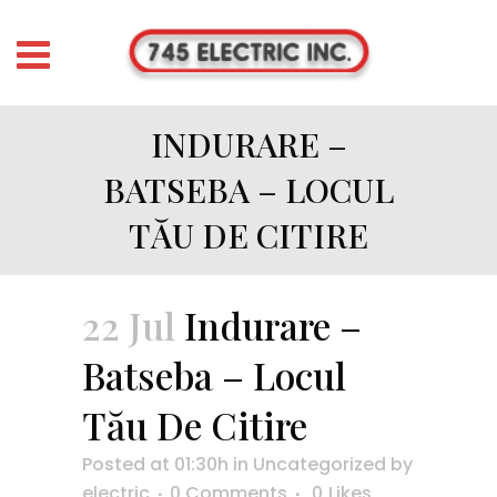
INDURARE –
BATSEBA – LOCUL
TĂU DE CITIRE
22 Jul
Indurare –
Batseba – Locul
Tău De Citire
Posted at 01:30h
in
Uncategorized
by
electric
0 Comments
0
Likes