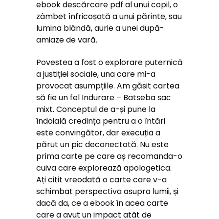
ebook descărcare pdf al unui copil, o
zâmbet înfricoșată a unui părinte, sau
lumina blândă, aurie a unei după-
amiaze de vară.
Povestea a fost o explorare puternică
a justiției sociale, una care mi-a
provocat asumpțiile. Am găsit cartea
să fie un fel Indurare – Batseba sac
mixt. Conceptul de a-și pune la
îndoială credința pentru a o întări
este convingător, dar execuția a
părut un pic deconectată. Nu este
prima carte pe care aș recomanda-o
cuiva care explorează apologetica.
Ați citit vreodată o carte care v-a
schimbat perspectiva asupra lumii, și
dacă da, ce a ebook în acea carte
care a avut un impact atât de