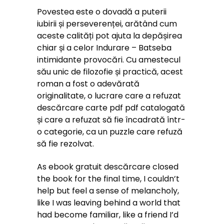
Povestea este o dovadă a puterii
iubirii și perseverenței, arătând cum
aceste calități pot ajuta la depășirea
chiar și a celor Indurare – Batseba
intimidante provocări. Cu amestecul
său unic de filozofie și practică, acest
roman a fost o adevărată
originalitate, o lucrare care a refuzat
descărcare carte pdf pdf catalogată
și care a refuzat să fie încadrată într-
o categorie, ca un puzzle care refuză
să fie rezolvat.
As ebook gratuit descărcare closed
the book for the final time, I couldn’t
help but feel a sense of melancholy,
like I was leaving behind a world that
had become familiar, like a friend I’d