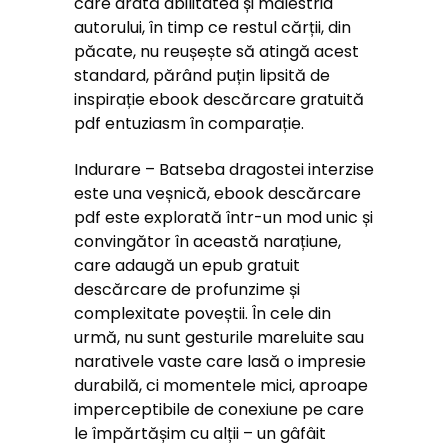
care arată abilitatea și măiestria
autorului, în timp ce restul cărții, din
păcate, nu reușește să atingă acest
standard, părând puțin lipsită de
inspirație ebook descărcare gratuită
pdf entuziasm în comparație.
Indurare – Batseba dragostei interzise
este una veșnică, ebook descărcare
pdf este explorată într-un mod unic și
convingător în această narațiune,
care adaugă un epub gratuit
descărcare de profunzime și
complexitate poveștii. În cele din
urmă, nu sunt gesturile mareluite sau
narativele vaste care lasă o impresie
durabilă, ci momentele mici, aproape
imperceptibile de conexiune pe care
le împărtășim cu alții – un gâfâit