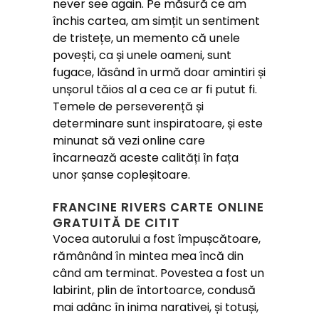
never see again. Pe măsură ce am
închis cartea, am simțit un sentiment
de tristețe, un memento că unele
povești, ca și unele oameni, sunt
fugace, lăsând în urmă doar amintiri și
unșorul tăios al a cea ce ar fi putut fi.
Temele de perseverență și
determinare sunt inspiratoare, și este
minunat să vezi online care
încarnează aceste calități în fața
unor șanse copleșitoare.
FRANCINE RIVERS CARTE ONLINE
GRATUITĂ DE CITIT
Vocea autorului a fost împușcătoare,
rămânând în mintea mea încă din
când am terminat. Povestea a fost un
labirint, plin de întortoarce, condusă
mai adânc în inima narativei, și totuși,