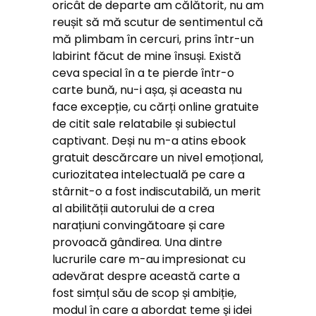
oricât de departe am călătorit, nu am
reușit să mă scutur de sentimentul că
mă plimbam în cercuri, prins într-un
labirint făcut de mine însuși. Există
ceva special în a te pierde într-o
carte bună, nu-i așa, și aceasta nu
face excepție, cu cărți online gratuite
de citit sale relatabile și subiectul
captivant. Deși nu m-a atins ebook
gratuit descărcare un nivel emoțional,
curiozitatea intelectuală pe care a
stârnit-o a fost indiscutabilă, un merit
al abilității autorului de a crea
narațiuni convingătoare și care
provoacă gândirea. Una dintre
lucrurile care m-au impresionat cu
adevărat despre această carte a
fost simțul său de scop și ambiție,
modul în care a abordat teme și idei