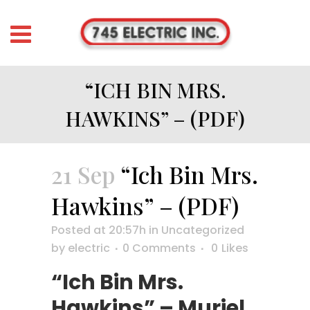
“ICH BIN MRS.
HAWKINS” – (PDF)
21 Sep
“Ich Bin Mrs.
Hawkins” – (PDF)
Posted at 20:57h
in
Uncategorized
by
electric
0 Comments
0
Likes
“Ich Bin Mrs.
Hawkins” – Muriel