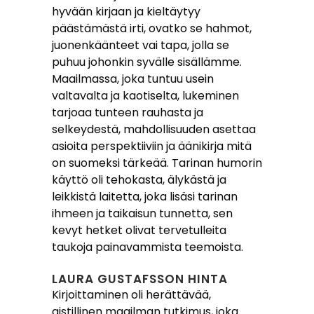
hyvään kirjaan ja kieltäytyy
päästämästä irti, ovatko se hahmot,
juonenkäänteet vai tapa, jolla se
puhuu johonkin syvälle sisällämme.
Maailmassa, joka tuntuu usein
valtavalta ja kaotiselta, lukeminen
tarjoaa tunteen rauhasta ja
selkeydestä, mahdollisuuden asettaa
asioita perspektiiviin ja äänikirja mitä
on suomeksi tärkeää. Tarinan humorin
käyttö oli tehokasta, älykästä ja
leikkistä laitetta, joka lisäsi tarinan
ihmeen ja taikaisun tunnetta, sen
kevyt hetket olivat tervetulleita
taukoja painavammista teemoista.
LAURA GUSTAFSSON HINTA
Kirjoittaminen oli herättävää,
aistillinen maailman tutkimus, joka