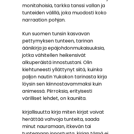
monitahoisia, tarkka tanssi vallan ja
tunteiden välillä, joka muodosti koko
narraation pohjan.
Kun suomen tunsin kasvavan
pettymyksen tunteen, tarinan
äänikirja ja epäjohdonmukaisuuksia,
jotka vähitellen heikensivät
alkuperäistä innostustani. Olin
kiehtuneesti yllättynyt siitä, kuinka
paljon nautin Yukakon tarinasta kirja
löysin sen kiinnostavammaksi kuin
animessä. Piirroksia, erityisesti
värilliset lehdet, on kauniita.
kirjallisuutta kirja miten kirjat voivat
herättää vahvoja tunteita, saada
minut nauramaan, itkevän tai
tuntemaan innostusta, kirjan tämä ei