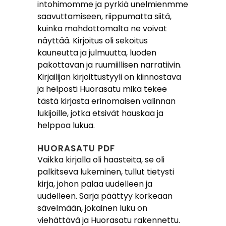
intohimomme ja pyrkiä unelmienmme
saavuttamiseen, riippumatta siitä,
kuinka mahdottomalta ne voivat
näyttää. Kirjoitus oli sekoitus
kauneutta ja julmuutta, luoden
pakottavan ja ruumiillisen narratiivin.
Kirjailijan kirjoittustyyli on kiinnostava
ja helposti Huorasatu mikä tekee
tästä kirjasta erinomaisen valinnan
lukijoille, jotka etsivät hauskaa ja
helppoa lukua.
HUORASATU PDF
Vaikka kirjalla oli haasteita, se oli
palkitseva lukeminen, tullut tietysti
kirja, johon palaa uudelleen ja
uudelleen. Sarja päättyy korkeaan
sävelmään, jokainen luku on
viehättävä ja Huorasatu rakennettu.