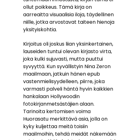
ollut poikkeus. Tämä kirja on
aarreaitta visuaalisia iloja, täydellinen
niille, jotka arvostavat taiteen hienoja
yksityiskohtia.
Kirjoitus oli joskus liian yksinkertainen,
lauseiden tuntui olevan kirjasto virta,
joka kulki sujuvasti, mutta puuttui
syvyyttä. Kun syvällistyin Nina Zeron
maailmaan, jatkuin hänen epub
vastenmielisyydelleen, piirre, joka
varmasti palveli häntä hyvin kaikkien
hankalaan Hollywoodin
fotokirjanmetsästäjien alaan.
Tarinoita kertomisen voima
Huorasatu merkittävä asia, jolla on
kyky kuljettaa meitä toisiin
maailmoihin, tehdä meidät näkemään