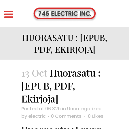
HUORASATU : [EPUB,
PDF, EKIRJOJA]
13 Oct
Huorasatu :
[EPUB, PDF,
Ekirjoja]
Posted at 06:32h
in
Uncategorized
by
electric
0 Comments
0
Likes