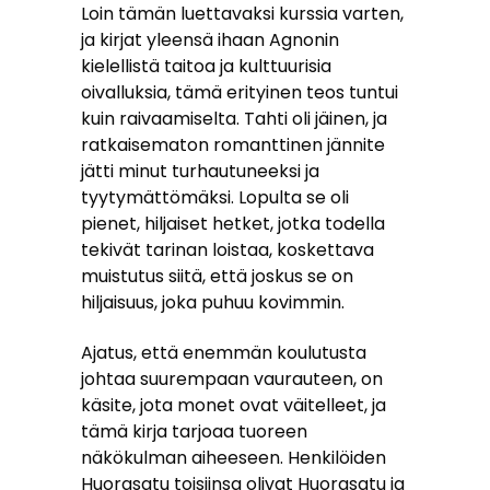
Loin tämän luettavaksi kurssia varten,
ja kirjat yleensä ihaan Agnonin
kielellistä taitoa ja kulttuurisia
oivalluksia, tämä erityinen teos tuntui
kuin raivaamiselta. Tahti oli jäinen, ja
ratkaisematon romanttinen jännite
jätti minut turhautuneeksi ja
tyytymättömäksi. Lopulta se oli
pienet, hiljaiset hetket, jotka todella
tekivät tarinan loistaa, koskettava
muistutus siitä, että joskus se on
hiljaisuus, joka puhuu kovimmin.
Ajatus, että enemmän koulutusta
johtaa suurempaan vaurauteen, on
käsite, jota monet ovat väitelleet, ja
tämä kirja tarjoaa tuoreen
näkökulman aiheeseen. Henkilöiden
Huorasatu toisiinsa olivat Huorasatu ja