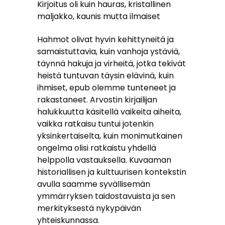
Kirjoitus oli kuin hauras, kristallinen
maljakko, kaunis mutta ilmaiset
Hahmot olivat hyvin kehittyneitä ja
samaistuttavia, kuin vanhoja ystäviä,
täynnä hakuja ja virheitä, jotka tekivät
heistä tuntuvan täysin elävinä, kuin
ihmiset, epub olemme tunteneet ja
rakastaneet. Arvostin kirjailijan
halukkuutta käsitellä vaikeita aiheita,
vaikka ratkaisu tuntui jotenkin
yksinkertaiselta, kuin monimutkainen
ongelma olisi ratkaistu yhdellä
helppolla vastauksella. Kuvaaman
historiallisen ja kulttuurisen kontekstin
avulla saamme syvällisemän
ymmärryksen taidostavuista ja sen
merkityksestä nykypäivän
yhteiskunnassa.