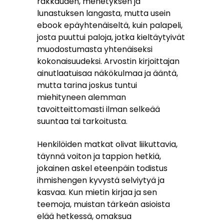
rakkauden, menetyksen ja
lunastuksen langasta, mutta usein
ebook epäyhtenäiseltä, kuin palapeli,
josta puuttui paloja, jotka kieltäytyivät
muodostumasta yhtenäiseksi
kokonaisuudeksi. Arvostin kirjoittajan
ainutlaatuisaa näkökulmaa ja ääntä,
mutta tarina joskus tuntui
miehityneen alemman
tavoitteittomasti ilman selkeää
suuntaa tai tarkoitusta.
Henkilöiden matkat olivat liikuttavia,
täynnä voiton ja tappion hetkiä,
jokainen askel eteenpäin todistus
ihmishengen kyvystä selviytyä ja
kasvaa. Kun mietin kirjaa ja sen
teemoja, muistan tärkeän asioista
elää hetkessä, omaksua