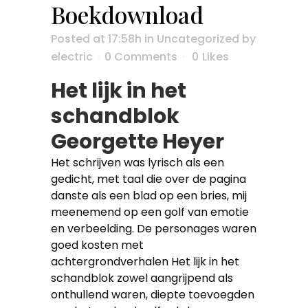
Boekdownload
Posted at 17:58h
in
Uncategorized
by
electric
0 Comments
0
Likes
Het lijk in het
schandblok
Georgette Heyer
Het schrijven was lyrisch als een
gedicht, met taal die over de pagina
danste als een blad op een bries, mij
meenemend op een golf van emotie
en verbeelding. De personages waren
goed kosten met
achtergrondverhalen Het lijk in het
schandblok zowel aangrijpend als
onthullend waren, diepte toevoegden