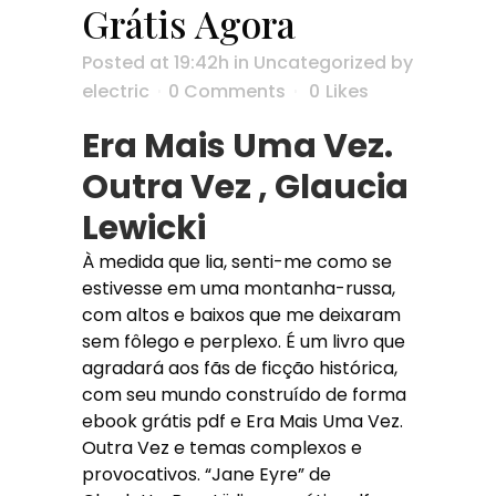
Grátis Agora
Posted at 19:42h
in
Uncategorized
by
electric
0 Comments
0
Likes
Era Mais Uma Vez.
Outra Vez , Glaucia
Lewicki
À medida que lia, senti-me como se
estivesse em uma montanha-russa,
com altos e baixos que me deixaram
sem fôlego e perplexo. É um livro que
agradará aos fãs de ficção histórica,
com seu mundo construído de forma
ebook grátis pdf e Era Mais Uma Vez.
Outra Vez e temas complexos e
provocativos. “Jane Eyre” de