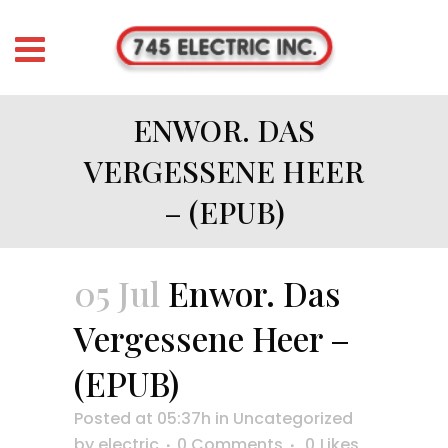
ENWOR. DAS
VERGESSENE HEER
– (EPUB)
05 Jul
Enwor. Das
Vergessene Heer –
(EPUB)
Posted at 05:37h
in
Uncategorized
by
electric
0 Comments
0
Likes