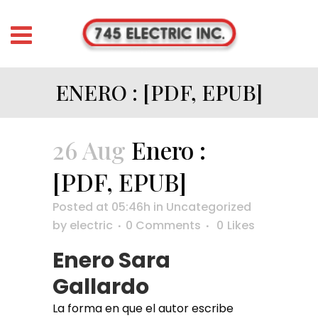
ENERO : [PDF, EPUB]
26 Aug
Enero :
[PDF, EPUB]
Posted at 05:46h
in
Uncategorized
by
electric
0 Comments
0
Likes
Enero Sara
Gallardo
La forma en que el autor escribe