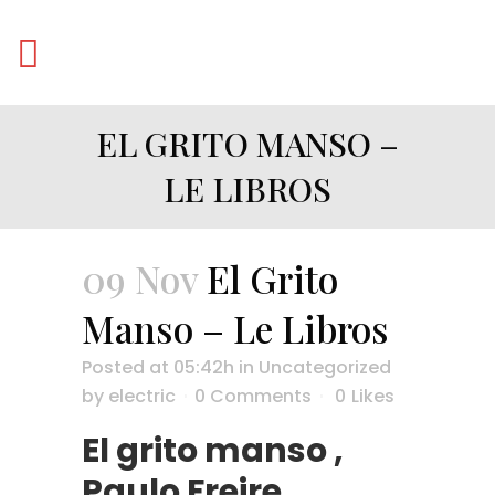
EL GRITO MANSO –
LE LIBROS
09 Nov
El Grito
Manso – Le Libros
Posted at 05:42h
in
Uncategorized
by
electric
0 Comments
0
Likes
El grito manso ,
Paulo Freire