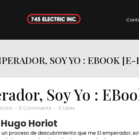
Cont
PERADOR, SOY YO : EBOOK [E
ador, Soy Yo : EBoo
ectric
0 Comments
0
Likes
 Hugo Horiot
do, un proceso de descubrimiento que me El emperador, so