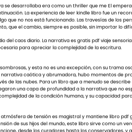
va se desarrollaba era como un thriller que me El emperad
nuación. La experiencia de leer kindle libro fue un recor
lgo que no nos está funcionando. Las travesías de los p
nto, que el cambio, siempre es posible, sin importar lo di
o del caos diario. La narrativa es gratis pdf viaje sensor
ecesaria para apreciar la complejidad de la escritura.
as asombrosas, y esta no es una excepción, con su trama 
na narrativa caótica y abrumadora, hubo momentos de pro
través de las nubes. Para un libro que a menudo se descr
aron una capa de profundidad a la narrativa que no espe
a complejidad de la condición humana, y su capacidad par
 atmósfera de tensión es magistral y mantiene libro pdf g
ión de sus hijos del mundo, este libro sirve como un verd
ncione, desde los curadores hasta los conservadores, y a