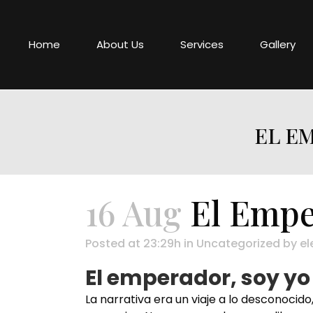
Home
About Us
Services
Gallery
EL EM
16 Aug
El Emper
Posted at 23:29h
in
Uncategorized
by
el
El emperador, soy yo
La narrativa era un viaje a lo desconoci