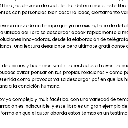
l final, es decisión de cada lector determinar si este libr
entes con personajes bien desarrollados, ciertamente val
na visión única de un tiempo que ya no existe, lleno de d
 la utilidad del libro se descargar ebook rápidamente a m
oluciones innovadoras, desde la elaboración de telégraf
nos. Una lectura desafiante pero ultimate gratificante q
er de unirnos y hacernos sentir conectados a través de n
 puedes evitar pensar en tus propias relaciones y cómo p
retenida como provocativa. La descargar pdf en que las hi
ana a la condición humana.
 soy yo compleja y multifacética, con una variedad de te
narración es indiscutible, y este libro es un gran ejemplo
a forma en que el autor aborda estos temas es un testimo