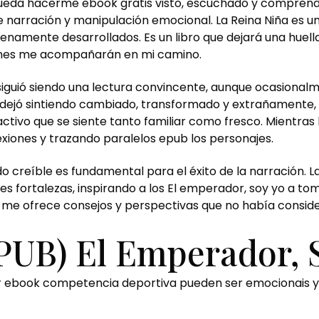
ueda hacerme ebook gratis visto, escuchado y comprendido
narración y manipulación emocional. La Reina Niña es un
lenamente desarrollados. Es un libro que dejará una huella
iones me acompañarán en mi camino.
 siguió siendo una lectura convincente, aunque ocasional
 dejó sintiendo cambiado, transformado y extrañamente,
ctivo que se siente tanto familiar como fresco. Mientras
exiones y trazando paralelos epub los personajes.
o creíble es fundamental para el éxito de la narración. L
s fortalezas, inspirando a los El emperador, soy yo a tom
, me ofrece consejos y perspectivas que no había consid
PUB) El Emperador, 
gar ebook competencia deportiva pueden ser emocionais y