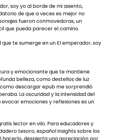
or, soy yo al borde de mi asiento,
datorio de que a veces es mejor no
ersonajes fueron conmovedoras, un
fícil que pueda parecer el camino.
ial que te sumerge en un El emperador, soy
oscura y emocionante que te mantiene
funda belleza, como destellos de luz
ibe como descargar epub me sorprendió
raba. La oscuridad y la intensidad del
a evocar emociones y reflexiones es un
ratis lector en vilo. Para educadores y
adero tesoro, español insights sobre los
l hacerlo, despierta una apreciación por