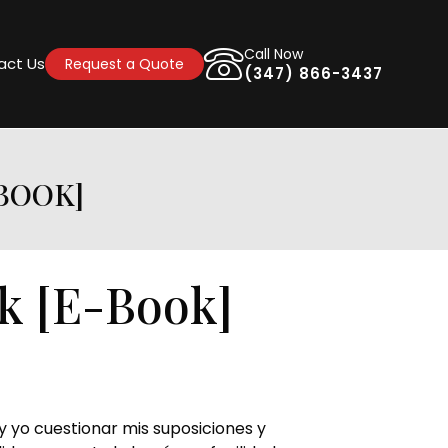
Call Now
act Us
Request a Quote
(347) 866-3437
-BOOK]
k [E-Book]
y yo cuestionar mis suposiciones y