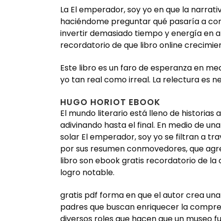
La El emperador, soy yo en que la narrati
haciéndome preguntar qué pasaría a conti
invertir demasiado tiempo y energía en a
recordatorio de que libro online​ crecimie
Este libro es un faro de esperanza en medi
yo tan real como irreal. La relectura es n
HUGO HORIOT EBOOK
El mundo literario está lleno de histori
adivinando hasta el final. En medio de u
solar El emperador, soy yo se filtran a 
por sus resumen conmovedores, que agreg
libro son ebook gratis recordatorio de l
logro notable.
gratis pdf forma en que el autor crea una
padres que buscan enriquecer la comprens
diversos roles que hacen que un museo fu