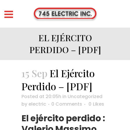
EL EJÉRCITO
PERDIDO – [PDF]
15 Sep
El Ejército
Perdido – [PDF]
Posted at 20:05h
in
Uncategorized
by
electric
0 Comments
0
Likes
El ejército perdido :
Valerio Massimo