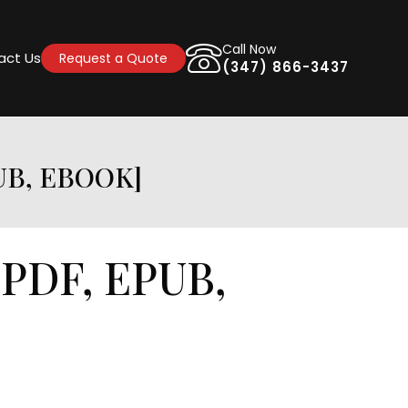
Call Now
act Us
Request a Quote
(347) 866-3437
UB, EBOOK]
[PDF, EPUB,