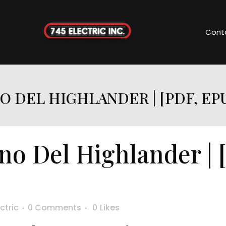
Cont
O DEL HIGHLANDER | [PDF, EP
no Del Highlander | 
ctric
0 Comments
0
Likes