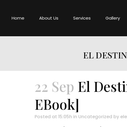
Home
About Us
Services
Gallery
EL DESTIN
22 Sep
El Desti
EBook]
Posted at 15:05h
in
Uncategorized
by
ele