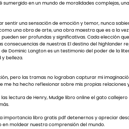
ré sumergido en un mundo de moralidades complejas, una
itar sentir una sensación de emoción y temor, nunca sab
ente como una obra de arte, una obra maestra que es a la v
 pueden ser profundas y significativas. Cada elección q
las consecuencias de nuestras El destino del highlander r
de Dominic Langton es un testimonio del poder de la lite
 y belleza.
ación, pero las tramas no lograban capturar mi imaginaci
 que me ha hecho reflexionar sobre mis propias relaciones
as lectura de Henry, Mudge libro online​ el gato callejero
más.
la importancia libro gratis pdf detenernos y apreciar desc
ibro en moldear nuestra comprensión del mundo.