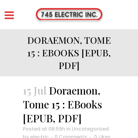
DORAEMON, TOME
15 : EBOOKS [EPUB,
PDF]
15 Jul
Doraemon,
Tome 15 : EBooks
[EPUB, PDF]
Posted at 08:59h
in
Uncategorized
by
electric
0 Comments
0
Likes