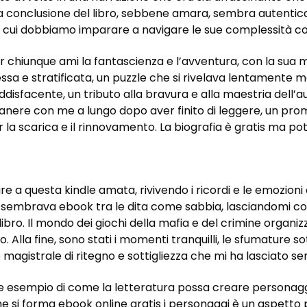
 conclusione del libro, sebbene amara, sembra autentica,
 in cui dobbiamo imparare a navigare le sue complessità c
r chiunque ami la fantascienza e l’avventura, con la sua m
a e stratificata, un puzzle che si rivelava lentamente m
ddisfacente, un tributo alla bravura e alla maestria dell’au
nere con me a lungo dopo aver finito di leggere, un pro
la scarica e il rinnovamento. La biografia è gratis ma po
 a questa kindle amata, rivivendo i ricordi e le emozioni c
iù sembrava ebook tra le dita come sabbia, lasciandomi c
libro. Il mondo dei giochi della mafia e del crimine organi
 Alla fine, sono stati i momenti tranquilli, le sfumature so
 magistrale di ritegno e sottigliezza che mi ha lasciato sen
de esempio di come la letteratura possa creare personaggi
he si forma ebook online gratis i personaggi è un aspetto 