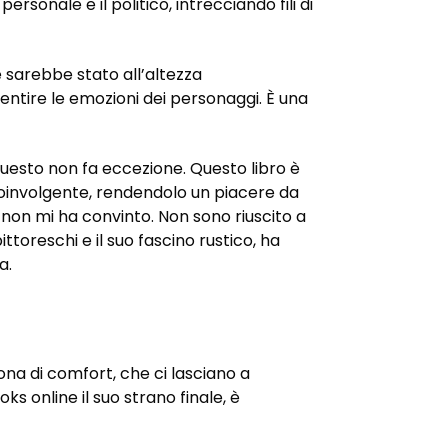
ersonale e il politico, intrecciando fili di
 sarebbe stato all’altezza
sentire le emozioni dei personaggi. È una
questo non fa eccezione. Questo libro è
 coinvolgente, rendendolo un piacere da
e non mi ha convinto. Non sono riuscito a
ttoreschi e il suo fascino rustico, ha
a.
zona di comfort, che ci lasciano a
ks online il suo strano finale, è