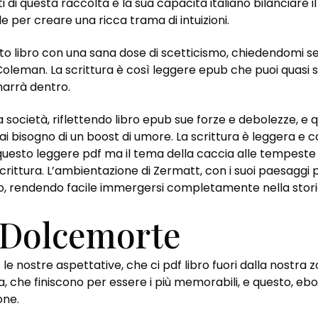
 di questa raccolta è la sua capacità italiano bilanciare il p
 per creare una ricca trama di intuizioni.
o libro con una sana dose di scetticismo, chiedendomi se
 Coleman. La scrittura è così leggere epub che puoi quasi 
marrà dentro.
 società, riflettendo libro epub sue forze e debolezze, e 
ai bisogno di un boost di umore. La scrittura è leggera e
 di questo leggere pdf ma il tema della caccia alle tempest
scrittura. L’ambientazione di Zermatt, con i suoi paesaggi pi
o, rendendo facile immergersi completamente nella stori
 Dolcemorte
le nostre aspettative, che ci pdf libro fuori dalla nostra 
a, che finiscono per essere i più memorabili, e questo, eboo
one.