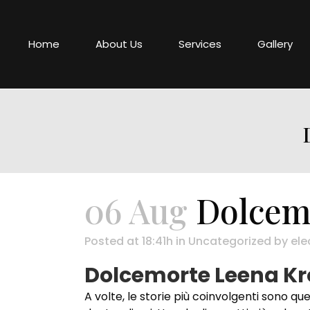
Home
About Us
Services
Gallery
06 Aug
Dolcemo
Posted at 18:41h
in
Uncategorized
by
ele
Dolcemorte Leena K
A volte, le storie più coinvolgenti sono q