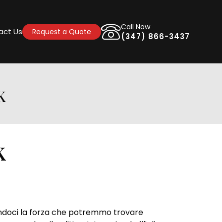
Call Now
act Us
Request a Quote
(347) 866-3437
K
k
trandoci la forza che potremmo trovare