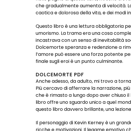
che gradualmente aumenta di velocità. La
caotica e dolorosa della vita, e dei modi
Questo libro è una lettura obbligatoria pe
umorismo. La trama era una cosa compless
incastrava con un senso di inevitabilità so
Dolcemorte speranza e redenzione a rima
l’amore può essere una forza potente per 
finale sugli eroi è un punto culminante.
DOLCEMORTE PDF
Anche adesso, da adulto, mi trovo a tornare
Più cercavo di afferrare la narrazione, p
che è rimasto a lungo dopo aver chiuso il 
libro offre uno sguardo unico a quel mondo.
questo libro davvero brillante, una lezione
Il personaggio di Kevin Kerney è un gran
ricche e motivazioni. Il legame emotivo c