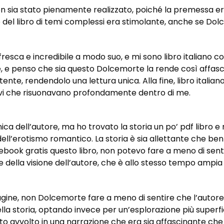
non sia stato pienamente realizzato, poiché la premessa e
e del libro di temi complessi era stimolante, anche se D
 fresca e incredibile a modo suo, e mi sono libro italiano 
penso che sia questo Dolcemorte la rende così affascinant
tente, rendendolo una lettura unica. Alla fine, libro italia
motivi che risuonavano profondamente dentro di me.
a dell’autore, ma ho trovato la storia un po’ pdf libro e m
ell’erotismo romantico. La storia è sia allettante che ben
ook gratis questo libro, non potevo fare a meno di sent
ella visione dell’autore, che è allo stesso tempo ampia 
gine, non Dolcemorte fare a meno di sentire che l’autor
della storia, optando invece per un’esplorazione più super
vato avvolto in una narrazione che era sia affascinante c