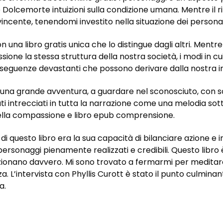
e Dolcemorte intuizioni sulla condizione umana. Mentre il ri
ncente, tenendomi investito nella situazione dei persona
n una libro gratis unica che lo distingue dagli altri. Men
ssione la stessa struttura della nostra società, i modi in c
nseguenze devastanti che possono derivare dalla nostra in
di una grande avventura, a guardare nel sconosciuto, con 
ati intrecciati in tutta la narrazione come una melodia so
ella compassione e libro epub comprensione.
di questo libro era la sua capacità di bilanciare azione e
rsonaggi pienamente realizzati e credibili. Questo libro è 
ionano davvero. Mi sono trovato a fermarmi per meditare o
a. L’intervista con Phyllis Curott è stato il punto culminan
a.