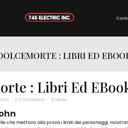
Cont
DOLCEMORTE : LIBRI ED EBOO
rte : Libri Ed EBoo
ctric
0 Comments
0
Likes
rohn
uelle che mettono alla prova i limiti dei personaggi, mos