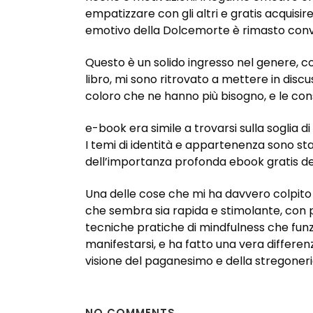
empatizzare con gli altri e gratis acquisir
emotivo della Dolcemorte è rimasto convi
Questo è un solido ingresso nel genere, co
libro, mi sono ritrovato a mettere in discu
coloro che ne hanno più bisogno, e le co
e-book era simile a trovarsi sulla soglia 
I temi di identità e appartenenza sono st
dell’importanza profonda ebook gratis d
Una delle cose che mi ha davvero colpito 
che sembra sia rapida e stimolante, con pe
tecniche pratiche di mindfulness che funz
manifestarsi, e ha fatto una vera differenz
visione del paganesimo e della stregoneri
NO COMMENTS