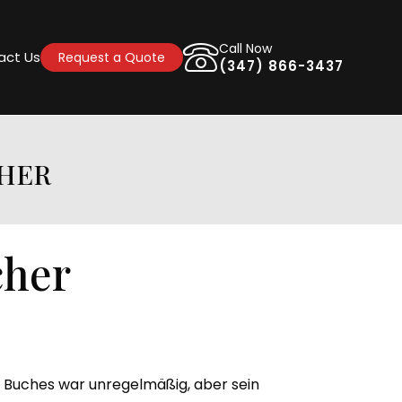
Call Now
act Us
Request a Quote
(347) 866-3437
HER
cher
 Buches war unregelmäßig, aber sein