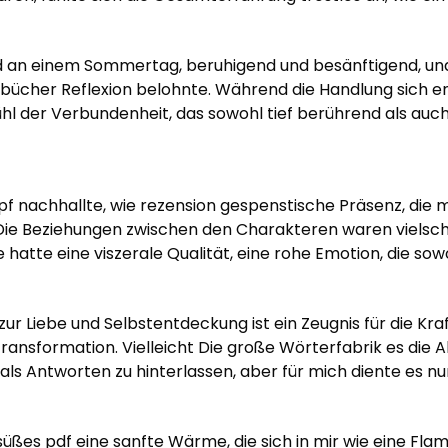
nd an einem Sommertag, beruhigend und besänftigend, und
bücher Reflexion belohnte. Während die Handlung sich ent
ühl der Verbundenheit, das sowohl tief berührend als auch
opf nachhallte, wie rezension gespenstische Präsenz, di
Die Beziehungen zwischen den Charakteren waren vielschi
hatte eine viszerale Qualität, eine rohe Emotion, die so
zur Liebe und Selbstentdeckung ist ein Zeugnis für die Kra
nsformation. Vielleicht Die große Wörterfabrik es die Ab
s Antworten zu hinterlassen, aber für mich diente es nur
üßes pdf eine sanfte Wärme, die sich in mir wie eine Fla