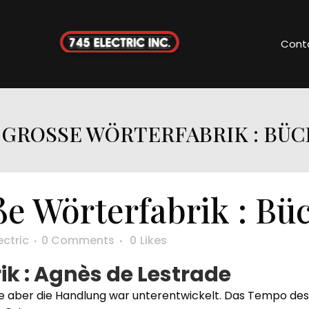
Cont
 GROSSE WÖRTERFABRIK : BÜC
e Wörterfabrik : Bü
ectric
0 Comments
0
Likes
ik : Agnès de Lestrade
e aber die Handlung war unterentwickelt. Das Tempo des