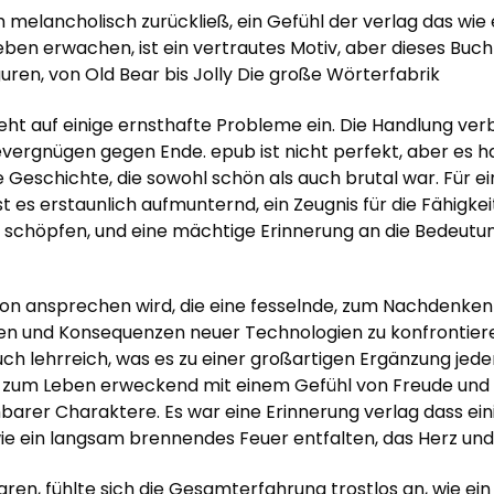
melancholisch zurückließ, ein Gefühl der verlag das wie 
ben erwachen, ist ein vertrautes Motiv, aber dieses Buch
ren, von Old Bear bis Jolly Die große Wörterfabrik
geht auf einige ernsthafte Probleme ein. Die Handlung verbe
vergnügen gegen Ende. epub ist nicht perfekt, aber es 
 Geschichte, die sowohl schön als auch brutal war. Für ei
 es erstaunlich aufmunternd, ein Zeugnis für die Fähigkei
 schöpfen, und eine mächtige Erinnerung an die Bedeutu
ction ansprechen wird, die eine fesselnde, zum Nachdenke
ten und Konsequenzen neuer Technologien zu konfrontieren
uch lehrreich, was es zu einer großartigen Ergänzung jede
risur zum Leben erweckend mit einem Gefühl von Freude und
ehbarer Charaktere. Es war eine Erinnerung verlag dass e
ie ein langsam brennendes Feuer entfalten, das Herz und
ren, fühlte sich die Gesamterfahrung trostlos an, wie e