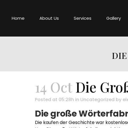
Home
About Us
Services
Gallery
DIE
14 Oct
Die Groß
Posted at 05:28h
in
Uncategorized
by
el
Die große Wörterfabr
Die kaufen der Geschichte war kostenlos