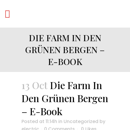
DIE FARM IN DEN
GRÜNEN BERGEN –
E-BOOK
13 Oct
Die Farm In
Den Grünen Bergen
– E-Book
Posted at 11:14h
in
Uncategorized
by
electric
0 Comments
0
Likes