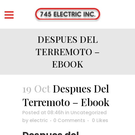
DESPUES DEL
TERREMOTO –
EBOOK
19 Oct
Despues Del
Terremoto – Ebook
Posted at 08:46h
in
Uncategorized
by
electric
0 Comments
0
Likes