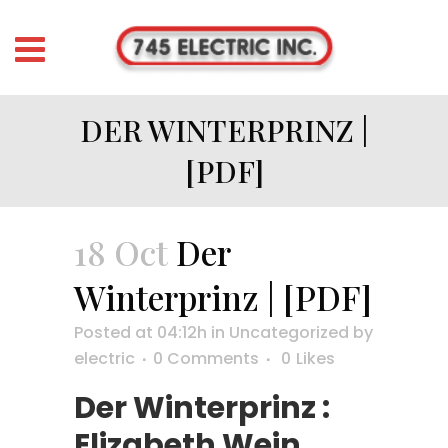
DER WINTERPRINZ |
[PDF]
18 Oct
Der
Winterprinz | [PDF]
Posted at 04:12h
in
Uncategorized
by
electric
0 Comments
0
Likes
Der Winterprinz :
Elizabeth Wein