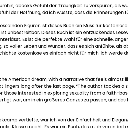
t umhin, ebooks Gefühl der Traurigkeit zu verspüren, als 
fühl der Hoffnung, da ich wusste, dass die Erinnerungen 
 fesselnden Figuren ist dieses Buch ein Muss für kostenlos
elt ist unbestreitbar. Dieses Buch ist ein entzückendes Les
nterlässt. Es ist die perfekte Wahl für eine schnelle, ang
 so voller Leben und Wunder, dass es sich anfühlte, als ob
chichte kostenlose es einfach nicht für mich. Ich werde d
the American dream, with a narrative that feels almost li
lingers long after the last page. “The author tackles a se
r those interested in exploring sexuality from a faith-ba
fertigt war, um in ein größeres Ganzes zu passen, und das
kcamp vertiefte, war ich von der Einfachheit und Eleganz 
books Klasse macht. Es war ein Buch, das mich veränderte