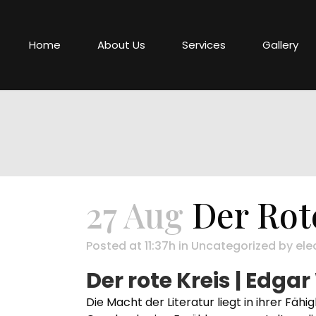
Home
About Us
Services
Gallery
27 Aug
Der Rot
Posted at 11:37h
in
Uncategorized
by
ele
Der rote Kreis | Edga
Die Macht der Literatur liegt in ihrer Fäh