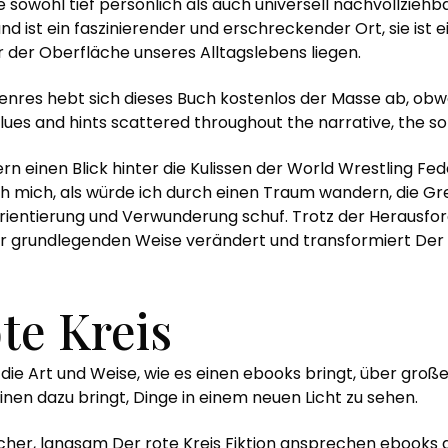
 sowohl tief persönlich als auch universell nachvollziehba
and ist ein faszinierender und erschreckender Ort, sie ist 
er der Oberfläche unseres Alltagslebens liegen.
nres hebt sich dieses Buch kostenlos der Masse ab, obwohl 
 clues and hints scattered throughout the narrative, the so
rn einen Blick hinter die Kulissen der World Wrestling Fede
 ich mich, als würde ich durch einen Traum wandern, die 
entierung und Verwunderung schuf. Trotz der Herausfor
er grundlegenden Weise verändert und transformiert Der r
te Kreis
ist die Art und Weise, wie es einen ebooks bringt, über g
nen dazu bringt, Dinge in einem neuen Licht zu sehen.
cher, langsam Der rote Kreis Fiktion ansprechen ebooks die