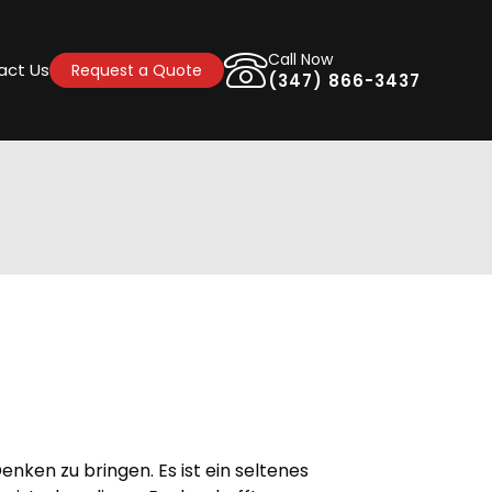
Call Now
act Us
Request a Quote
(347) 866-3437
enken zu bringen. Es ist ein seltenes