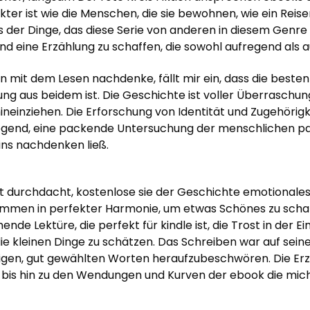
ter ist wie die Menschen, die sie bewohnen, wie ein Reisen
 der Dinge, das diese Serie von anderen in diesem Genre ab
 eine Erzählung zu schaffen, die sowohl aufregend als a
it dem Lesen nachdenke, fällt mir ein, dass die besten B
hung aus beidem ist. Die Geschichte ist voller Überrasc
ineinziehen. Die Erforschung von Identität und Zugehörigk
gend, eine packende Untersuchung der menschlichen pd
ns nachdenken ließ.
durchdacht, kostenlose sie der Geschichte emotionales G
ammen in perfekter Harmonie, um etwas Schönes zu scha
nde Lektüre, die perfekt für kindle ist, die Trost in der Ei
 die kleinen Dinge zu schätzen. Das Schreiben war auf se
nigen, gut gewählten Worten heraufzubeschwören. Die Erz
ch bis hin zu den Wendungen und Kurven der ebook die mic