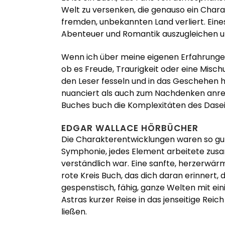
Welt zu versenken, die genauso ein Charak
fremden, unbekannten Land verliert. Eines
Abenteuer und Romantik auszugleichen und
Wenn ich über meine eigenen Erfahrungen m
ob es Freude, Traurigkeit oder eine Misc
den Leser fesseln und in das Geschehen h
nuanciert als auch zum Nachdenken anre
Buches buch die Komplexitäten des Dasei
EDGAR WALLACE HÖRBÜCHER
Die Charakterentwicklungen waren so gut 
Symphonie, jedes Element arbeitete zus
verständlich war. Eine sanfte, herzerwärme
rote Kreis Buch, das dich daran erinnert,
gespenstisch, fähig, ganze Welten mit ei
Astras kurzer Reise in das jenseitige Rei
ließen.