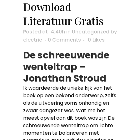
Download
Literatuur Gratis
Posted at 14:40h
in
Uncategorized
by
electric
0 Comments
0
Likes
De schreeuwende
wenteltrap –
Jonathan Stroud
Ik waardeerde de unieke kijk van het
boek op een bekend onderwerp, zelfs
als de uitvoering soms onhandig en
zwaar aangezet was. Wat me het
meest opviel aan dit boek was zijn De
schreeuwende wenteltrap om lichte
momenten te balanceren met