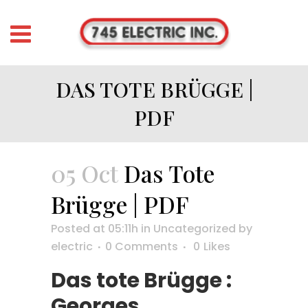
DAS TOTE BRÜGGE |
PDF
05 Oct
Das Tote
Brügge | PDF
Posted at 05:11h
in
Uncategorized
by
electric
0 Comments
0
Likes
Das tote Brügge :
Georges